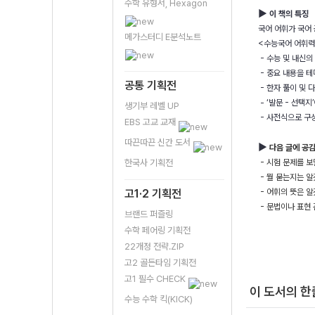
수학 유형서, Hexagon
▶
이 책의 특징
국어 어휘가 국어
메가스터디 E분석노트
<수능국어 어휘력
- 수능 및 내신의
- 중요 내용을 
공통 기획전
- 한자 풀이 및 
- ‘발문 - 선택
생기부 레벨 UP
- 사전식으로 구성
EBS 고교 교재
따끈따끈 신간 도서
▶
다음 글에 공감
한국사 기획전
- 시험 문제를 보
- 뭘 묻는지는 
고1·2 기획전
- 어휘의 뜻은 알
- 문법이나 표현 
브랜드 퍼즐링
수학 페어링 기획전
22개정 전략.ZIP
고2 골든타임 기획전
고1 필수 CHECK
이 도서의 
수능 수학 킥(KICK)