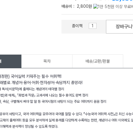
배송비 :
2,800원
종이책
장바구니
메가스터디
개
목차
배송/교환/환불
개정판} 국어실력 키워주는 필수 어휘책!
래별로 개념어·용어·어휘·한자성어·속담까지 총망라!
과 독서(비문학)에 출제되는 개념어의 테마별 정리
(문법)와 매체」, 「화법과 작문」 교과서에 나오는 필수 용어도 완벽 정리
성어, 속담, 구별해서 써야 할 말 등 국어시험의 바탕이 되는 주요 어휘까지 꼼꼼 정리
공부의 바탕이고, 국어 어휘력을 갖추어야 국어를 잘할 수 있다. 『수능국어 어휘력 사전』은 최신 수
S 교재의 출제어휘 등을 모두 분석하여 실제 용례를 다양하게 수록하는 한편, 개념이나 어휘 이외에도
 이해력과 분석력이 향상될 수 있도록 하였다.