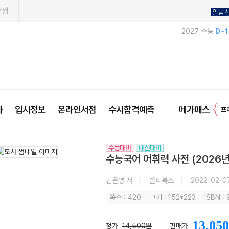
학생
알람
2027 수능
D-
프
사
입시정보
온라인서점
수시합격예측
메가패스
수능대비
내신대비
수능국어 어휘력 사전 (2026년
김은영 저
|
쏠티북스
|
2022-02-0
쪽수 : 420
크기 : 152*223
ISBN :
13,050
정가
14,500원
판매가