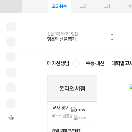
고3·N수
고2
고1
대
선물 3개 100% 당첨!
선물 100% 증정!
여름방학 스터디 캐시백
2027 러셀 단과
스마트러닝앱
메가패스
메가패스 수강생 무료혜택!
사회공헌 캠페인
행운의 선물 뽑기
메가스터디 X 올리브
메가런 썸머스쿨
강사 공개선발
설문 EVENT
3일 무료 체험권
메가클럽 멤버십
희망이룸 메가나눔
영
메가선생님
수능·내신
대학별고
온라인서점
교재 찾기
베스트 한줄평
TOP
8월 구매 EVENT