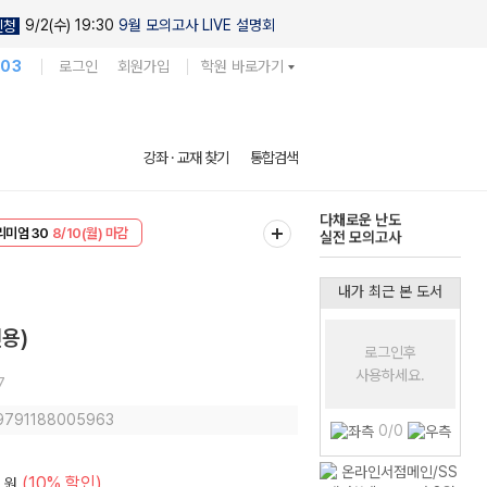
9/2(수) 19:30
9월 모의고사 LIVE 설명회
신청
103
로그인
회원가입
학원 바로가기
현우진의
강좌 · 교재 찾기
통합검색
킬링캠프 시즌1
리미엄 30
8/10(월) 마감
다채로운 난도
EVENT
8/10(월) 마감
실전 모의고사
내가 최근 본 도서
용)
로그인후
사용하세요.
7
 9791188005963
0/0
(10% 할인)
원