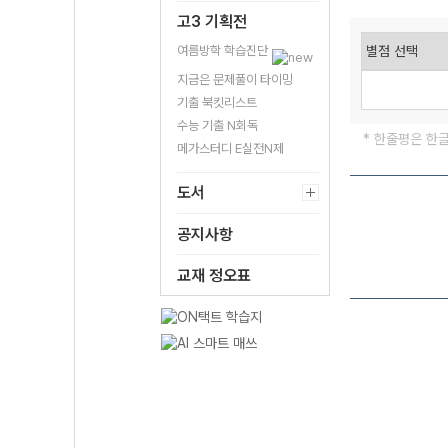
고3 기획전
여름방학 학습진단
지금은 문제풀이 타이밍
기출 북킷리스트
수능 기출 N회독
* 한줄평은 한
메가스터디 E실전N제
도서
공지사항
교재 정오표