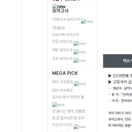
모의고사
OMEGA 모의고사
전대실모
다상다독 모의고사
이감 모의고사
바탕 모의고사
상상 모의고사
책소
MEGA PICK
▶ {다섯번째 
EBS 수능완성
▶ 고등국어 갈
- 개념어 : 문학
EBS 수능특강
- 용 어 : 「언어
윤리의 정석 현자의 돌
- 어 휘 : 한자
안 틀리는 영어, 안틀영
국어 어휘가 국어 
한 권 질주&한 판 승부
국어교과서, EB
지인선 시리즈
써 어휘력은 물론