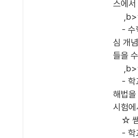
스에서
,b>
- 수학
심 개
들을 
,b>
- 학교
해법을
시험에서
☆ 쌤
- 학