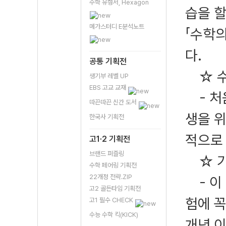
수학 유형서, Hexagon
습을 
메가스터디 E분석노트
「수학의
다.
공통 기획전
☆ 수
생기부 레벨 UP
EBS 고교 교재
- 처
따끈따끈 신간 도서
생을 위
한국사 기획전
적으로
고1·2 기획전
브랜드 퍼즐링
☆ 기
수학 페어링 기획전
22개정 전략.ZIP
- 이 
고2 골든타임 기획전
험에 꼭
고1 필수 CHECK
수능 수학 킥(KICK)
개념 이