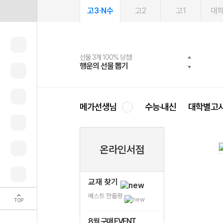
고3·N수
고2
고1
대
선물 3개 100% 당첨!
선물 100% 증정!
여름방학 스터디 캐시백
2027 러셀 단과
스마트러닝앱
메가패스
메가패스 수강생 무료혜택!
사회공헌 캠페인
행운의 선물 뽑기
메가스터디 X 올리브
메가런 썸머스쿨
강사 공개선발
설문 EVENT
3일 무료 체험권
메가클럽 멤버십
희망이룸 메가나눔
영
메가선생님
수능·내신
대학별고
온라인서점
교재 찾기
베스트 한줄평
TOP
8월 구매 EVENT