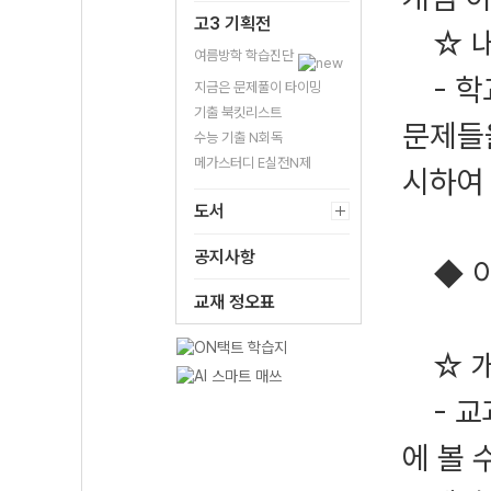
고3 기획전
☆ 내
여름방학 학습진단
- 학
지금은 문제풀이 타이밍
기출 북킷리스트
문제들
수능 기출 N회독
메가스터디 E실전N제
시하여
도서
공지사항
◆ 이
교재 정오표
☆ 개
- 교
에 볼