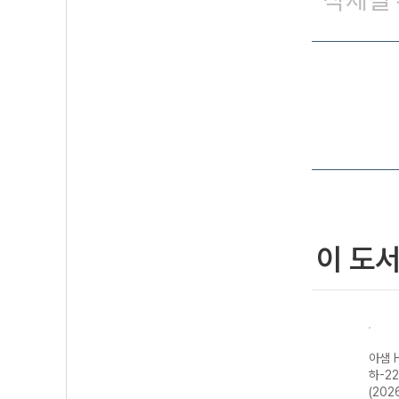
삭제될 
이 도
아샘 H
하-2
(202