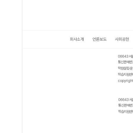
회사소개
언론보도
사회공헌
06643 서
통신판매번호
학원설립·운
학습지원센터
copyrigh
06643 서
통신판매번호
학습지원센터