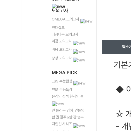
모의고사
OMEGA 모의고사
전대실모
다상다독 모의고사
이감 모의고사
책소
바탕 모의고사
상상 모의고사
기본기
MEGA PICK
EBS 수능완성
◆ 이
EBS 수능특강
윤리의 정석 현자의 돌
안 틀리는 영어, 안틀영
☆ 개
한 권 질주&한 판 승부
- 개
지인선 시리즈