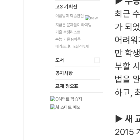
▶ 수능
고3 기획전
최근 
여름방학 학습진단
가 되
지금은 문제풀이 타이밍
기출 북킷리스트
어려워
수능 기출 N회독
메가스터디 E실전N제
만 학생
도서
부할 시
공지사항
법을 
교재 정오표
하고, 
▶ 새 
2015