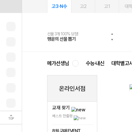
고3·N수
고2
고1
대
선물 3개 100% 당첨!
선물 100% 증정!
여름방학 스터디 캐시백
2027 러셀 단과
스마트러닝앱
메가패스
메가패스 수강생 무료혜택!
사회공헌 캠페인
행운의 선물 뽑기
메가스터디 X 올리브
메가런 썸머스쿨
강사 공개선발
설문 EVENT
3일 무료 체험권
메가클럽 멤버십
희망이룸 메가나눔
영
메가선생님
수능·내신
대학별고
온라인서점
교재 찾기
베스트 한줄평
TOP
8월 구매 EVENT