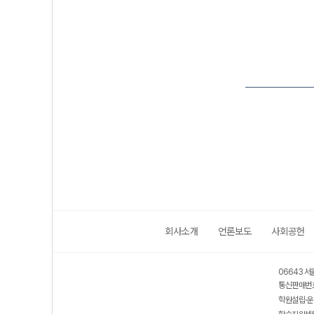
회사소개
언론보도
사회공헌
06643 서
통신판매번호
학원설립·운