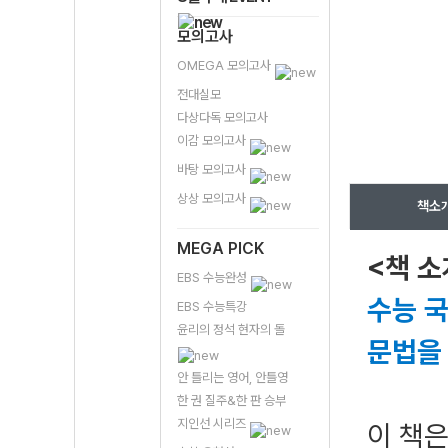
모의고사
OMEGA 모의고사
전대실모
다상다독 모의고사
이감 모의고사
바탕 모의고사
상상 모의고사
책소
MEGA PICK
<책 소
EBS 수능완성
수능 
EBS 수능특강
윤리의 정석 현자의 돌
문법을
안 틀리는 영어, 안틀영
한 권 질주&한 판 승부
지인선 시리즈
이 책은