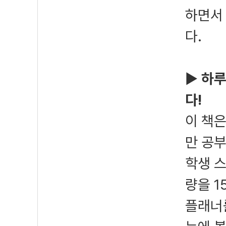
하면서
다.
▶
하루
다!
이 책은
만 공
학생 스
량을 1
플래너