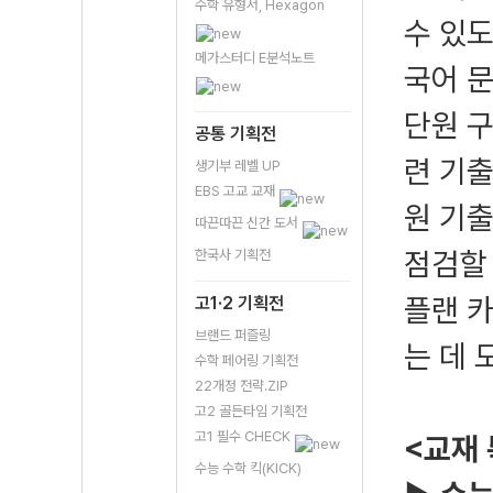
수학 유형서, Hexagon
수 있도
메가스터디 E분석노트
국어 문
단원 
공통 기획전
련 기출
생기부 레벨 UP
EBS 고교 교재
원 기출
따끈따끈 신간 도서
점검할
한국사 기획전
플랜 
고1·2 기획전
브랜드 퍼즐링
는 데 
수학 페어링 기획전
22개정 전략.ZIP
고2 골든타임 기획전
고1 필수 CHECK
<교재
수능 수학 킥(KICK)