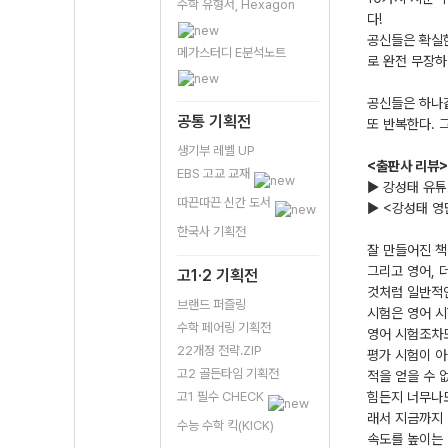
수학 유형서, Hexagon
다!
공신들은 확실한
메가스터디 E분석노트
로 완전 무장하
공신들은 하나같
공통 기획전
또 반복한다. 
생기부 레벨 UP
<출판사 리뷰>
EBS 고교 교재
▶
강성태 유튜브
따끈따끈 신간 도서
▶
<강성태 영
한국사 기획전
잘 만들어진 책
그리고 영어, 
고1·2 기획전
것처럼 일반적인
브랜드 퍼즐링
시험은 영어 시
수학 페어링 기획전
영어 시험조차도
22개정 전략.ZIP
평가 시험이 아
고2 골든타임 기획전
적을 얻을 수 
고1 필수 CHECK
힘든지 너무나도
래서 지금까지 
수능 수학 킥(KICK)
속도를 높이는 