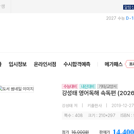
학생
알람
2027 수능
D-
프
사
입시정보
온라인서점
수시합격예측
메가패스
수능대비
내신대비
기타/교양서
강성태 영어독해 속독편 (202
강성태 저
|
키출판사
|
2019-12-27
쪽수 : 408
크기 : 210*297
ISBN 
14,400
정가
16,000원
판매가