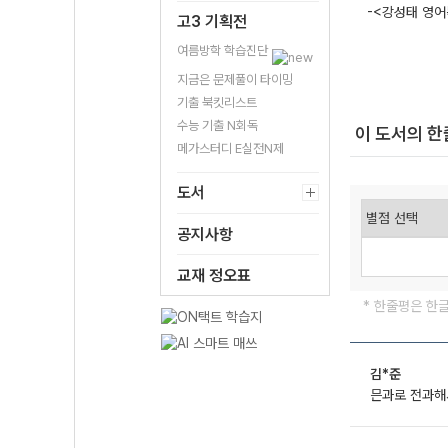
-<강성태 영어
고3 기획전
여름방학 학습진단
지금은 문제풀이 타이밍
기출 북킷리스트
수능 기출 N회독
이 도서의 
메가스터디 E실전N제
도서
공지사항
교재 정오표
* 한줄평은 한
김*준
믄과로 전과해