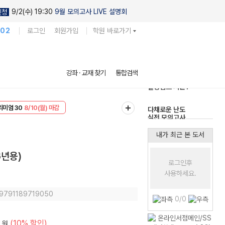
9/2(수) 19:30
9월 모의고사 LIVE 설명회
신청
102
로그인
회원가입
학원 바로가기
현우진의
강좌 · 교재 찾기
통합검색
킬링캠프 시즌1
다채로운 난도
리미엄 30
8/10(월) 마감
실전 모의고사
EVENT
8/10(월) 마감
내가 최근 본 도서
6년용)
로그인후
사용하세요.
: 9791189719050
0/0
(10% 할인)
원