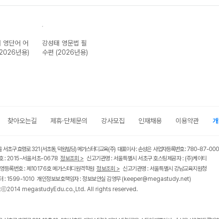
 영단어 어
강성태 영문법 필
(2026년용)
수편 (2026년용)
찾아오는길
제휴·단체문의
강사모집
인재채용
이용약관
개
울 서초구 효령로 321 (서초동, 덕원빌딩) 메가스터디교육(주) 대표이사 : 손성은 사업자등록번호 : 780-87-00
 : 2015-서울서초-0678
정보조회 >
신고기관명 : 서울특별시 서초구 호스팅제공자 : (주)케이티
영등록번호 : 제10176호 메가스터디원격학원
정보조회 >
신고기관명 : 서울특별시 강남교육지원청
 : 1599-1010 개인정보보호책임자 : 정보보안실 김영무
(keeper@megastudy.net)
tⓒ2014 megastudyEdu.co.,Ltd. All rights reserved.