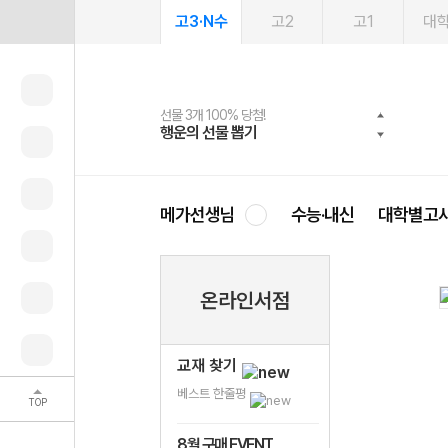
고3·N수
고2
고1
대
선물 3개 100% 당첨!
선물 100% 증정!
여름방학 스터디 캐시백
2027 러셀 단과
스마트러닝앱
메가패스
메가패스 수강생 무료혜택!
사회공헌 캠페인
행운의 선물 뽑기
메가스터디 X 올리브
메가런 썸머스쿨
강사 공개선발
설문 EVENT
3일 무료 체험권
메가클럽 멤버십
희망이룸 메가나눔
영
메가선생님
수능·내신
대학별고
온라인서점
교재 찾기
베스트 한줄평
TOP
8월 구매 EVENT