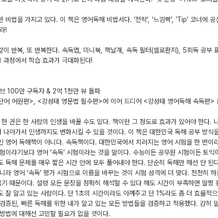
 비법을 가지고 있다. 이 책은 영어독해 비법서다. ‘전략’, ‘느낌빡’, ’Tip’ 코너
라!
이 반복, 또 반복한다. 속독맵, 미니북, 책날개, 속독 필터(셀로판지), 5회독 공부 
그 과정에서 학습 효과가 극대화된다!
 100만 구독자 & 2억 1천만 뷰 돌파
단어 어원편>, <강성태 영문법 필수편>에 이어 드디어 <강성태 영어독해 속독편> 
 한 권은 한 사람의 인생을 바꿀 수도 있다. 책이란 그 정도로 효과가 있어야 한다. 
더 나아가서 인생까지도 변화시킬 수 있을 것이다. 이 책은 대한민국 독해 공부 방식
 영어 독해책이 아니다. 속독책이다. 대한민국에서 치러지는 영어 시험을 한 번이라
험이라기보다 영어 ‘속독’ 시험이라는 것을 말이다. 수능이든 공무원 시험이든 토익
 독해 문제를 매우 짧은 시간 안에 모두 풀어내야 한다. 단순히 독해만 해선 안 된다.
니라 영어 ‘속독’ 평가 시험으로 이름을 바꾸는 것이 시험 성격에 더 맞다. 천천히 
없기 때문이다. 설령 모든 문장을 정확히 해석할 수 있다 해도 시간이 부족하면 말짱 
 잘 알고 있는 사람이다. 단 1초의 시간이라도 아껴주고 단 1%라도 좀 더 효율적으
검증된, 빠른 독해를 위한 내가 알고 있는 모든 방법들을 검증하고 적용했다. 감히 
방법에 대해선 고민할 필요가 없을 것이다.