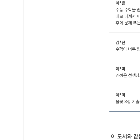
이*은
수능 수학을 
대로 다져서 이
후에 문제 푸
김*진
수학이 너무 힘
이*미
김성은 선생님의
이*미
불꽃 3점 기출
이 도서와 같