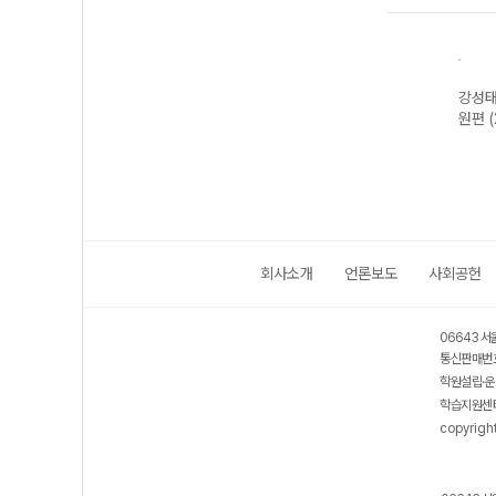
강성태
원편 
회사소개
언론보도
사회공헌
06643 서
통신판매번호
학원설립·운
학습지원센터
copyrigh