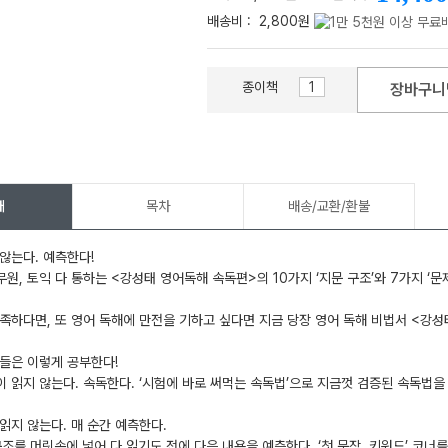
배송비 :
2,800원
종이책
장바구니
메가스터디
개
목차
배송/교환/환불
않는다. 예측한다!
공무원, 토익 다 통하는 <강성태 영어독해 속독편>의 10가지 ‘지문 구조’와 7가지 ‘문
족하다면, 또 영어 독해에 만전을 기하고 싶다면 지금 당장 영어 독해 비법서 <강성
들은 이렇게 공부한다!
 읽지 않는다. 속독한다. ‘시험에 바로 써먹는 속독법’으로 지금껏 검증된 속독법을
읽지 않는다. 매 순간 예측한다.
구조를 머릿속에 넣어 다 읽기도 전에 다음 내용을 예측한다. ‘첫 문장 키워드’ 코너