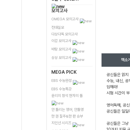
모의고사
OMEGA 모의고사
전대실모
다상다독 모의고사
이감 모의고사
바탕 모의고사
상상 모의고사
책소
MEGA PICK
공신들은 읽지 
EBS 수능완성
수능, 내신, 
임해라!
EBS 수능특강
시험 시간이 부
윤리의 정석 현자의 돌
영어독해, 공신
안 틀리는 영어, 안틀영
공신들은 일일이
한 권 질주&한 판 승부
지인선 시리즈
공신들은 그냥 
10가지 지문 