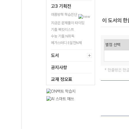
고3 기획전
여름방학 학습진단
이 도서의 
지금은 문제풀이 타이밍
기출 북킷리스트
수능 기출 N회독
메가스터디 E실전N제
도서
공지사항
* 한줄평은 한
교재 정오표