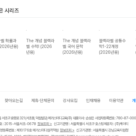
은 시리즈
벨 확률과
The 개념 블랙라
The 개념 블랙라
블랙라벨 공통수
(2026년용)
벨 수학I (2026
벨 국어 문학
학1-22개정
년용)
(2026년용)
(2026년용)
찾아오는길
제휴·단체문의
강사모집
인재채용
이용약관
개
울 서초구 효령로 321 (서초동, 덕원빌딩) 메가스터디교육(주) 대표이사 : 손성은 사업자등록번호 : 780-87-00
 : 2015-서울서초-0678
정보조회 >
신고기관명 : 서울특별시 서초구 호스팅제공자 : (주)케이티
영등록번호 : 제10176호 메가스터디원격학원
정보조회 >
신고기관명 : 서울특별시 강남교육지원청