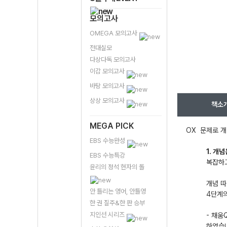
모의고사
OMEGA 모의고사
전대실모
다상다독 모의고사
이감 모의고사
바탕 모의고사
상상 모의고사
책소
MEGA PICK
OX 문제로 개
EBS 수능완성
1. 개
EBS 수능특강
복잡하고
윤리의 정석 현자의 돌
개념 따
안 틀리는 영어, 안틀영
4단계의
한 권 질주&한 판 승부
지인선 시리즈
- 채움
하였습