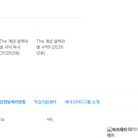
The 개념 블랙라
The 개념 블랙라
블랙라벨 기하
The 개념 블랙
벨 국어 독서
벨 수학II (2026
(2026년용)
벨 공통수학1-2
(2026년용)
년용)
개정 (2026년용
인정보처리방침
학습지원센터
메가스터디그룹 소개
서비스 가입사실 확인
034