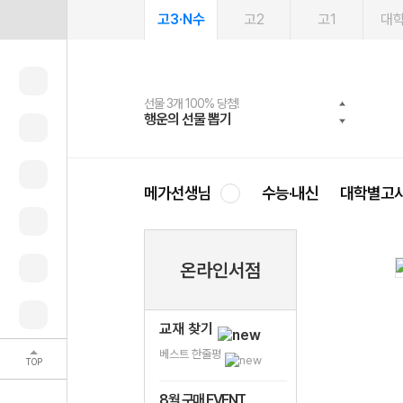
고3·N수
고2
고1
대
선물 3개 100% 당첨!
선물 100% 증정!
여름방학 스터디 캐시백
2027 러셀 단과
스마트러닝앱
메가패스
메가패스 수강생 무료혜택!
사회공헌 캠페인
행운의 선물 뽑기
메가스터디 X 올리브
메가런 썸머스쿨
강사 공개선발
설문 EVENT
3일 무료 체험권
메가클럽 멤버십
희망이룸 메가나눔
영
메가선생님
수능·내신
대학별고
온라인서점
교재 찾기
베스트 한줄평
TOP
8월 구매 EVENT