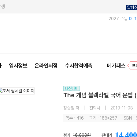
학생
알람
2027 수능
D-
프
사
입시정보
온라인서점
수시합격예측
메가패스
내신대비
The 개념 블랙라벨 국어 문법 
정승철 저
|
진학사
|
2019-11-08
쪽수 : 416
크기 : 188*257
ISBN 
14,400
정가
16,000원
판매가