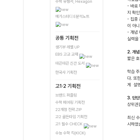
수학 유형서, Hexagon
- 바로
지 확인
메가스터디 E분석노트
- 집중
이 아니
- 개념
공통 기획전
실력을 
생기부 레벨 UP
2. 개
EBS 고교 교재
짧은 호
따끈따끈 신간 도서
학습 주
한국사 기획전
다. 또
게 설
고1·2 기획전
브랜드 퍼즐링
3. 단
수학 페어링 기획전
상위권을
22개정 전략.ZIP
고2 골든타임 기획전
최신 수
고1 필수 CHECK
시하였습
수능 수학 킥(KICK)