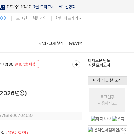
9/2(수) 19:30
9월 모의고사 LIVE 설명회
신청
103
로그인
회원가입
학원 바로가기
현우진의
강좌 · 교재 찾기
통합검색
킬링캠프 시즌1
리미엄 30
8/10(월) 마감
다채로운 난도
EVENT
8/10(월) 마감
실전 모의고사
내가 최근 본 도서
(2026년용)
로그인후
사용하세요.
: 9788960764637
0/0
(10% 할인)
원