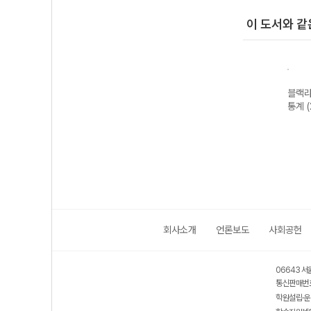
이 도서와 같
블랙라
블랙라벨 미적분
블랙라벨 공통수
블랙라벨 수학II
블랙라
통
I-22개정 (2026
학2-22개정
(2026년용)
통계 
년)
(2026년용)
회사소개
언론보도
사회공헌
06643 서
통신판매번호
학원설립·운