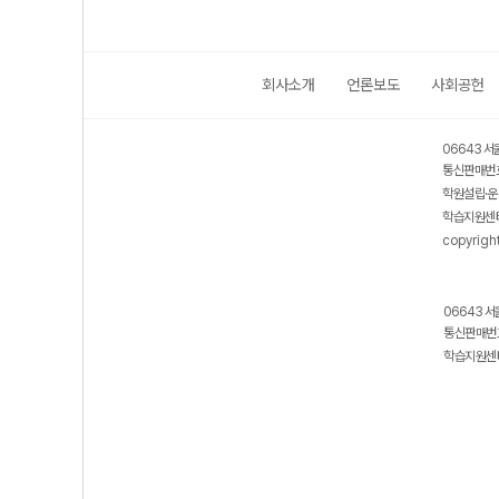
회사소개
언론보도
사회공헌
06643 서
통신판매번호
학원설립·운
학습지원센터
copyrigh
06643 서
통신판매번호
학습지원센터