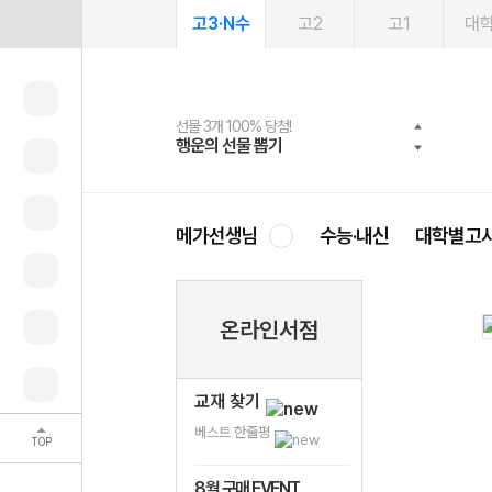
고3·N수
고2
고1
대
선물 3개 100% 당첨!
선물 100% 증정!
여름방학 스터디 캐시백
2027 러셀 단과
스마트러닝앱
메가패스
메가패스 수강생 무료혜택!
사회공헌 캠페인
행운의 선물 뽑기
메가스터디 X 올리브
메가런 썸머스쿨
강사 공개선발
설문 EVENT
3일 무료 체험권
메가클럽 멤버십
희망이룸 메가나눔
영
메가선생님
수능·내신
대학별고
온라인서점
교재 찾기
베스트 한줄평
TOP
8월 구매 EVENT