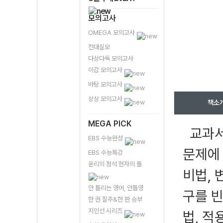
모의고사
OMEGA 모의고사
전대실모
다상다독 모의고사
이감 모의고사
바탕 모의고사
상상 모의고사
책소
MEGA PICK
교과서
EBS 수능완성
문제에
EBS 수능특강
윤리의 정석 현자의 돌
비법, 
안 틀리는 영어, 안틀영
구를 
한 권 질주&한 판 승부
지인선 시리즈
법, 적