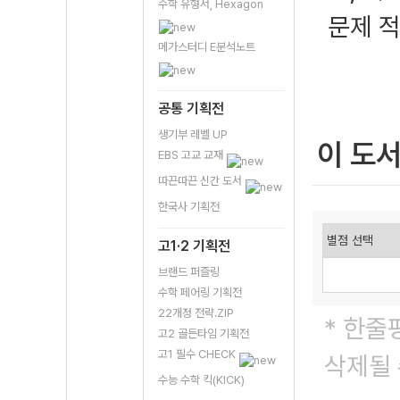
수학 유형서, Hexagon
문제 적
메가스터디 E분석노트
공통 기획전
생기부 레벨 UP
이 도
EBS 고교 교재
따끈따끈 신간 도서
한국사 기획전
고1·2 기획전
브랜드 퍼즐링
수학 페어링 기획전
22개정 전략.ZIP
* 한줄
고2 골든타임 기획전
고1 필수 CHECK
삭제될 
수능 수학 킥(KICK)