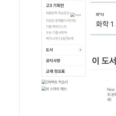
고3 기획전
여름방학 학습진단
최*다
지금은 문제풀이 타이밍
화학 1
기출 북킷리스트
수능 기출 N회독
메가스터디 E실전N제
도서
이 도
공지사항
교재 정오표
New 올리드 고
New
등 물리학I
회.문
(2026년용)
용)