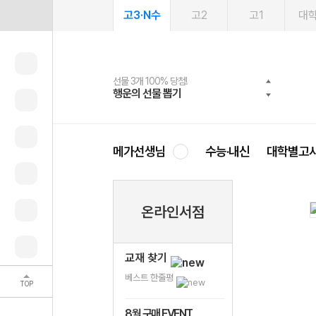
고3·N수
고2
고1
대
선물 3개 100% 당첨!
선물 100% 증정!
2027 러셀 단과
스마트러닝앱
메가패스
메가패스 수강생 무료혜택!
사회공헌 캠페인
행운의 선물 뽑기
메가스터디 X 올리브
강사 공개선발
설문 EVENT
3일 무료 체험권
메가클럽 멤버십
희망이룸 메가나눔
영
메가선생님
수능·내신
대학별고
온라인서점
교재 찾기
베스트 한줄평
TOP
8월 구매 EVENT