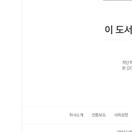
이 도
실전
첫단추 듣기실전
첫단추 BASIC
첫단추 BASIC
첫단추
용)
편 듣기 모의고사
문법어법편 1
독해편 2 (2026
편 (2
20회 (2026년)
(2026년용)
년용)
회사소개
언론보도
사회공헌