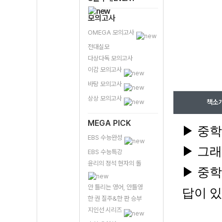
모의고사
OMEGA 모의고사
전대실모
다상다독 모의고사
이감 모의고사
바탕 모의고사
상상 모의고사
책소
MEGA PICK
▶ 중학
EBS 수능완성
▶ 그래
EBS 수능특강
윤리의 정석 현자의 돌
▶ 중학
안 틀리는 영어, 안틀영
답이 있
한 권 질주&한 판 승부
지인선 시리즈