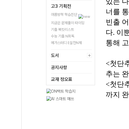
있는 다
고3 기획전
너를 통
여름방학 학습진단
빈출 어
지금은 문제풀이 타이밍
기출 북킷리스트
다. 이
수능 기출 N회독
통해 
메가스터디 E실전N제
도서
<첫단추
공지사항
추는 완
교재 정오표
<첫단추
까지 