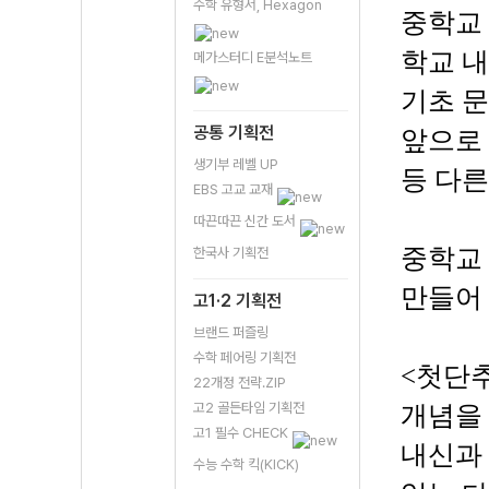
수학 유형서, Hexagon
중학교 
학교 
메가스터디 E분석노트
기초 문
공통 기획전
앞으로 
생기부 레벨 UP
등 다른
EBS 고교 교재
따끈따끈 신간 도서
중학교
한국사 기획전
만들어 
고1·2 기획전
브랜드 퍼즐링
수학 페어링 기획전
<첫단추
22개정 전략.ZIP
고2 골든타임 기획전
개념을 
고1 필수 CHECK
내신과 
수능 수학 킥(KICK)