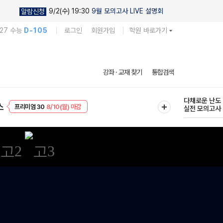
9/2(수) 19:30
9월 모의고사 LIVE 설명회
알람신청
027 수능
D-105
로그인
회원가입
학원 바로가기
현우진의
강좌 · 교재 찾기
통합검색
킬링캠프 시즌
프리미엄 30
8/10(월) 마감
다채로운 난도
스
EVENT
8/10(월) 마감
실전 모의고사