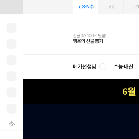
고3·N수
고2
고
선물 3개 100% 당첨!
선물 100% 증정!
여름방학 스터디 캐시백
2027 러셀 단과
스마트러닝앱
메가패스
메가패스 수강생 무료혜택!
사회공헌 캠페인
행운의 선물 뽑기
메가스터디 X 올리브
메가런 썸머스쿨
강사 공개선발
설문 EVENT
3일 무료 체험권
메가클럽 멤버십
희망이룸 메가나눔
영
메가선생님
수능·내신
6월
TOP