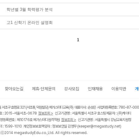
학년별 3월 학력평가 분석
고1 신학기 온라인 설명회
1
찾아오는길
제휴·단체문의
강사모집
인재채용
이용약관
개
울 서초구 효령로 321 (서초동, 덕원빌딩) 메가스터디교육(주) 대표이사 : 손성은 사업자등록번호 : 780-87-00
 : 2015-서울서초-0678
정보조회 >
신고기관명 : 서울특별시 서초구 호스팅제공자 : (주)케이티
영등록번호 : 제10176호 메가스터디원격학원
정보조회 >
신고기관명 : 서울특별시 강남교육지원청
 : 1599-1010 개인정보보호책임자 : 정보보안실 김영무
(keeper@megastudy.net)
tⓒ2014 megastudyEdu.co.,Ltd. All rights reserved.