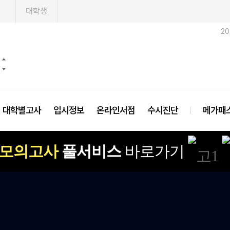
1
대학생
2
대학별고사
입시정보
온라인서점
수시진단
메가패
 모의고사
풀서비스
바로가기