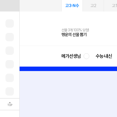
고3·N수
고2
고
선물 3개 100% 당첨!
선물 100% 증정!
2027 러셀 단과
스마트러닝앱
메가패스
메가패스 수강생 무료혜택!
사회공헌 캠페인
행운의 선물 뽑기
메가스터디 X 올리브
강사 공개선발
설문 EVENT
3일 무료 체험권
메가클럽 멤버십
희망이룸 메가나눔
영
메가선생님
수능·내신
TOP