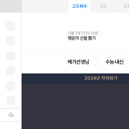
고3·N수
고2
고
선물 3개 100% 당첨!
선물 100% 증정!
여름방학 스터디 캐시백
2027 러셀 단과
스마트러닝앱
메가패스
메가패스 수강생 무료혜택!
사회공헌 캠페인
행운의 선물 뽑기
메가스터디 X 올리브
메가런 썸머스쿨
강사 공개선발
설문 EVENT
3일 무료 체험권
메가클럽 멤버십
희망이룸 메가나눔
영
메가선생님
수능·내신
2024년 학력평가
TOP