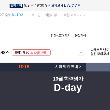
9/2(수) 19:30
9월 모의고사 LIVE 설명회
알람신청
027 수능
D-103
로그인
회원가입
학원 바로가기
현우진의
강좌 · 교재 찾기
통합검색
킬링캠프 시즌
프리미엄 30
8/10(월) 마감
다채로운 난도
가패스
실전 모의고사
EVENT
8/10(월) 마감
10.15
시험 범위 안내 >
10월 학력평가
D-day