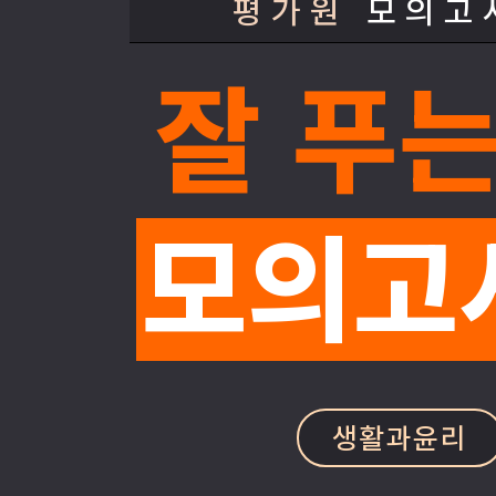
평가원
모의고
잘 푸
메가스터디
모의고
생활과윤리