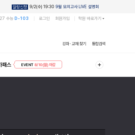
9/2(수) 19:30
9월 모의고사 LIVE 설명회
알람신청
027 수능
D-103
로그인
회원가입
학원 바로가기
강좌 · 교재 찾기
통합검색
프리미엄 30
8/10(월) 마감
가패스
EVENT
8/10(월) 마감