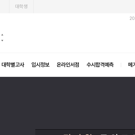
1
대학생
2
대학별고사
입시정보
온라인서점
수시합격예측
메