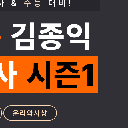
사 &
수능
대비!
는
김종익
사
시즌1
윤리와사상
·