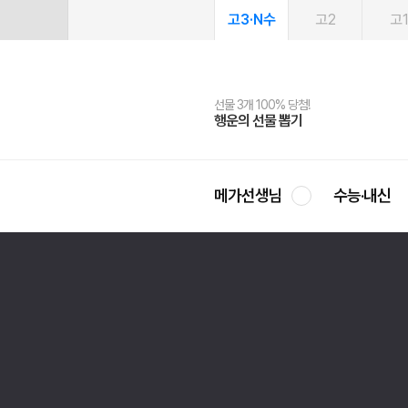
고3·N수
고2
고
선물 3개 100% 당첨!
선물 100% 증정!
여름방학 스터디 캐시백
2027 러셀 단과
스마트러닝앱
메가패스
메가패스 수강생 무료혜택!
사회공헌 캠페인
행운의 선물 뽑기
메가스터디 X 올리브
메가런 썸머스쿨
강사 공개선발
설문 EVENT
3일 무료 체험권
메가클럽 멤버십
희망이룸 메가나눔
영
메가선생님
수능·내신