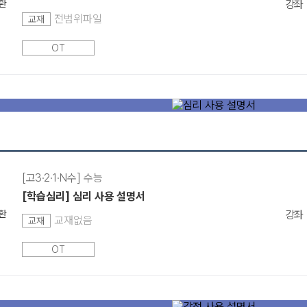
환
강좌
전범위파일
교재
OT
[고3·2·1·N수] 수능
[학습심리] 심리 사용 설명서
환
강좌
교재없음
교재
OT