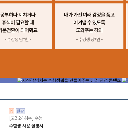
공부하다 지치거나
내가 가진 여러 감정을 품고
휴식이 필요할 때
이겨낼 수 있도록
기분전환이 되어줘요
도와주는 강의
- 수강생 남*찬 -
- 수강생 장*연 -
메가스터디
N
완강
[고3·2·1·N수] 수능
수험생 사용 설명서