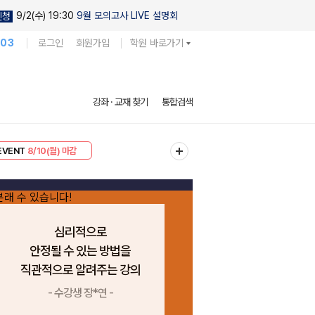
9/2(수) 19:30
9월 모의고사 LIVE 설명회
신청
103
로그인
회원가입
학원 바로가기
강좌 · 교재 찾기
통합검색
리미엄 30
8/10(월) 마감
EVENT
8/10(월) 마감
심리적으로
안정될 수 있는 방법을
직관적으로 알려주는 강의
- 수강생 장*연 -