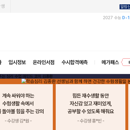
학생
알람
2027 수능
D-
프
사
입시정보
온라인서점
수시합격예측
메가패스
계속 싸워야 하는
힘든 재수생활 동안
수험생활 속에서
자신감 있고 재미있게,
 돌아볼 힘을 주는 강의
공부할 수 있도록 해줘요
- 수강생 김*원 -
- 수강생 홍*빈 -