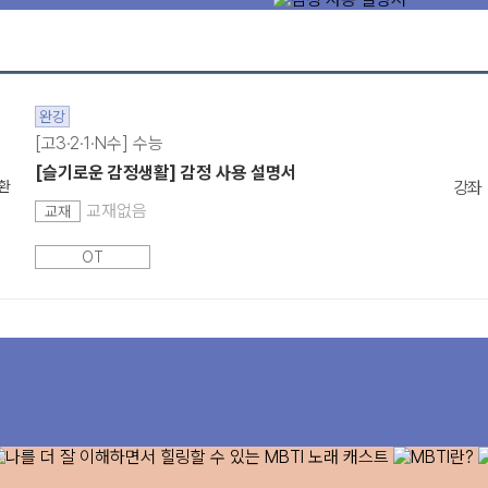
완강
[고3·2·1·N수] 수능
[슬기로운 감정생활] 감정 사용 설명서
환
강좌
교재없음
교재
OT