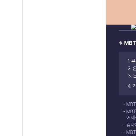
※ MB
1.
2.
3.
4.
MBT
MBT
어세
검사가
MBT