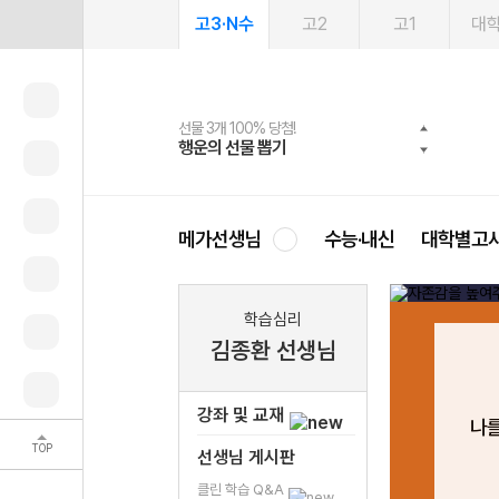
고3·N수
고2
고1
대
선물 3개 100% 당첨!
선물 100% 증정!
여름방학 스터디 캐시백
2027 러셀 단과
스마트러닝앱
메가패스
메가패스 수강생 무료혜택!
사회공헌 캠페인
행운의 선물 뽑기
메가스터디 X 올리브
메가런 썸머스쿨
강사 공개선발
설문 EVENT
3일 무료 체험권
메가클럽 멤버십
희망이룸 메가나눔
영
메가선생님
수능·내신
대학별고
학습심리
김종환 선생님
강좌 및 교재
나를
TOP
선생님 게시판
클린 학습 Q&A