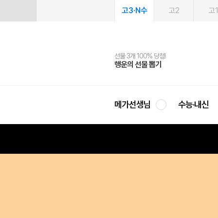
고3·N수
고2
고
선물 3개 100% 당첨!
선물 100% 증정!
여름방학 스터디 캐시백
2027 러셀 단과
스마트러닝앱
메가패스
메가패스 수강생 무료혜택!
사회공헌 캠페인
행운의 선물 뽑기
메가스터디 X 올리브
메가런 썸머스쿨
강사 공개선발
설문 EVENT
3일 무료 체험권
메가클럽 멤버십
희망이룸 메가나눔
영
메가선생님
수능·내신
* 2025년 2월 ~ 현재까지 메가스터