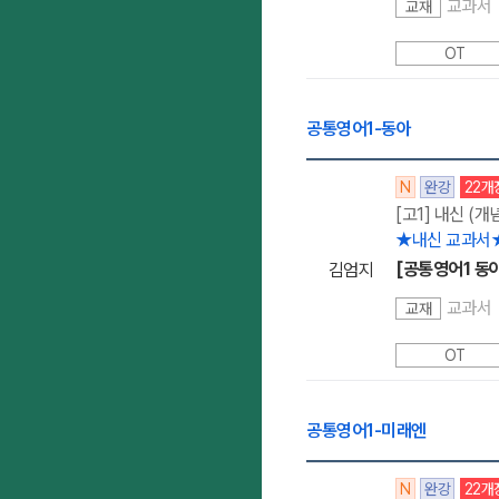
교과서
교재
OT
공통영어1-동아
N
완강
22개
[고1] 내신 (개
★내신 교과서
[공통영어1 동
김엄지
교과서
교재
OT
공통영어1-미래엔
N
완강
22개