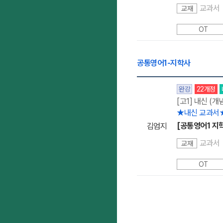
교과서
교재
OT
공통영어1-지학사
완강
22개정
[고1] 내신 (개
★내신 교과서
[공통영어1 지
김엄지
교과서
교재
OT