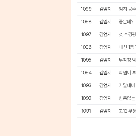
1099
김엄지
엄지 공주
1098
김엄지
좋은데?
1097
김엄지
첫 수강
1096
김엄지
내신 1등
1095
김엄지
무작정 암
1094
김엄지
학원이 
1093
김엄지
기말대비
1092
김엄지
빈틈없는
1091
김엄지
고12 부