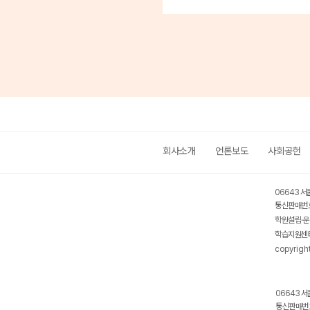
회사소개
언론보도
사회공헌
06643 서
통신판매번호
학원설립·운
학습지원센터
copyrigh
06643 서
통신판매번호