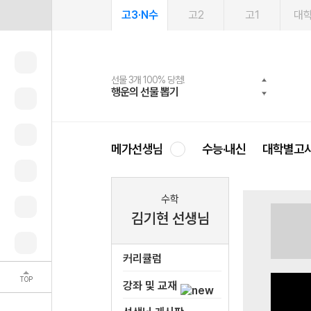
고3·N수
고2
고1
대
선물 3개 100% 당첨!
선물 100% 증정!
여름방학 스터디 캐시백
2027 러셀 단과
스마트러닝앱
메가패스
메가패스 수강생 무료혜택!
사회공헌 캠페인
행운의 선물 뽑기
메가스터디 X 올리브
메가런 썸머스쿨
강사 공개선발
설문 EVENT
3일 무료 체험권
메가클럽 멤버십
희망이룸 메가나눔
영
메가선생님
수능·내신
대학별고
수학
김기현 선생님
커리큘럼
TOP
강좌 및 교재