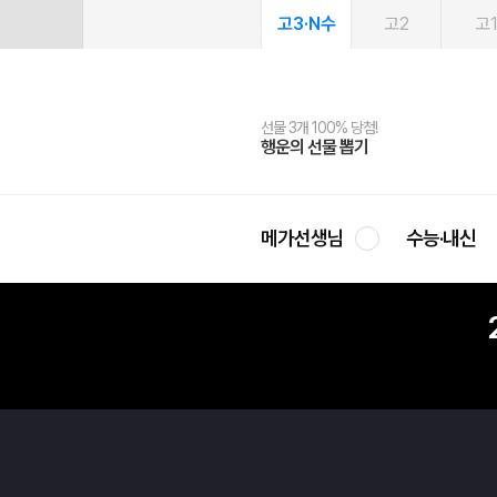
고3·N수
고2
고
선물 3개 100% 당첨!
선물 100% 증정!
여름방학 스터디 캐시백
2027 러셀 단과
스마트러닝앱
메가패스
메가패스 수강생 무료혜택!
사회공헌 캠페인
행운의 선물 뽑기
메가스터디 X 올리브
메가런 썸머스쿨
강사 공개선발
설문 EVENT
3일 무료 체험권
메가클럽 멤버십
희망이룸 메가나눔
영
메가선생님
수능·내신