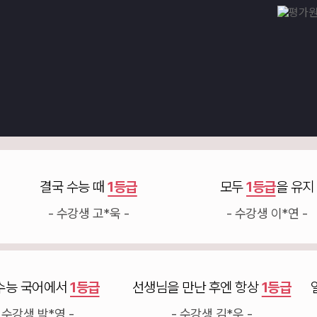
결국 수능 때
1등급
모두
1등급
을 유지
- 수강생 고*욱 -
- 수강생 이*연 -
결국 수능 국어에서
1등급
선생님을 만난 후엔 항상
1등
- 수강생 박*영 -
- 수강생 김*우 -