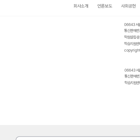
회사소개
언론보도
사회공헌
06643 서
통신판매번호
학원설립·운
학습지원센터
copyrigh
06643 서
통신판매번호
학습지원센터