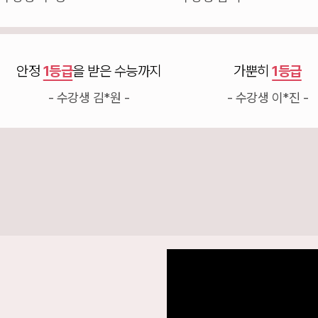
안정
1등급
을 받은 수능까지
가뿐히
1등급
- 수강생 김*원 -
- 수강생 이*진 -