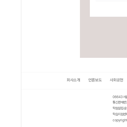
회사소개
언론보도
사회공헌
06643 서
통신판매번호
학원설립·운
학습지원센터
copyrigh