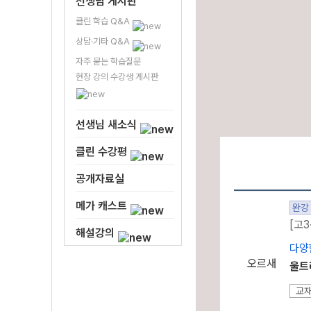
선생님 게시판
클린 학습 Q&A
상담·기타 Q&A
자주 묻는 학습질문
현장 강의 수강생 게시판
선생님 새소식
클린 수강평
공개자료실
메가 캐스트
완강
[고3
해설강의
다양
오르새
울트
교