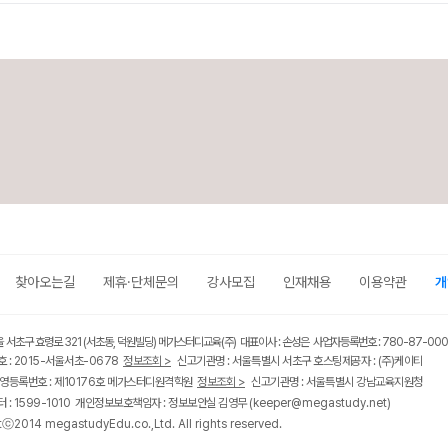
찾아오는길
제휴·단체문의
강사모집
인재채용
이용약관
개
울 서초구 효령로 321 (서초동, 덕원빌딩) 메가스터디교육(주) 대표이사 : 손성은 사업자등록번호 : 780-87-00
 : 2015-서울서초-0678
정보조회 >
신고기관명 : 서울특별시 서초구 호스팅제공자 : (주)케이티
영등록번호 : 제10176호 메가스터디원격학원
정보조회 >
신고기관명 : 서울특별시 강남교육지원청
 : 1599-1010 개인정보보호책임자 : 정보보안실 김영무
(keeper@megastudy.net)
tⓒ2014 megastudyEdu.co.,Ltd. All rights reserved.