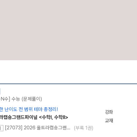
메가스터디
·N수] 수능 (문제풀이)
한 난이도 전 범위 테마 총정리!
강좌
라캡숑그랜드파이널 <수학l, 수학ll>
교재
[27073] 2026 울트라캡숑그랜드파이널 <수1수2>
(부록 1권)
재