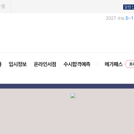
학생
알람
2027 수능
D-
사
입시정보
온라인서점
수시합격예측
메가패스
프