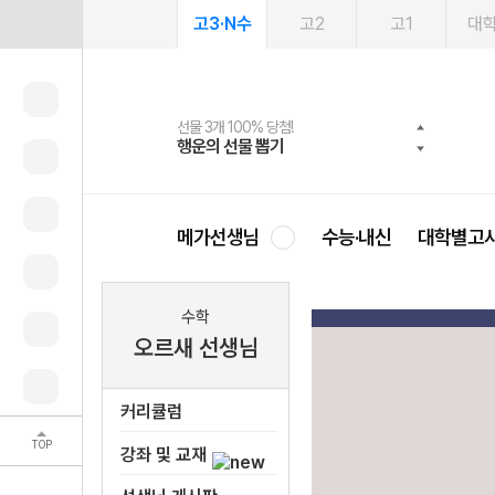
고3·N수
고2
고1
대
선물 3개 100% 당첨!
선물 100% 증정!
여름방학 스터디 캐시백
2027 러셀 단과
스마트러닝앱
메가패스
메가패스 수강생 무료혜택!
사회공헌 캠페인
행운의 선물 뽑기
메가스터디 X 올리브
메가런 썸머스쿨
강사 공개선발
설문 EVENT
3일 무료 체험권
메가클럽 멤버십
희망이룸 메가나눔
영
메가선생님
수능·내신
대학별고
수학
오르새 선생님
커리큘럼
TOP
강좌 및 교재