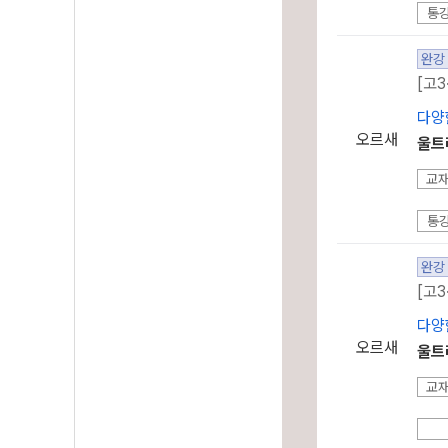
통
완강
[고3
다양
오르새
울트
교
통
완강
[고3
다양
오르새
울트
교