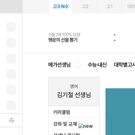
고3·N수
고2
고1
대
선물 3개 100% 당첨!
선물 100% 증정!
여름방학 스터디 캐시백
2027 러셀 단과
스마트러닝앱
메가패스
메가패스 수강생 무료혜택!
사회공헌 캠페인
행운의 선물 뽑기
메가스터디 X 올리브
메가런 썸머스쿨
강사 공개선발
설문 EVENT
3일 무료 체험권
메가클럽 멤버십
희망이룸 메가나눔
영
메가선생님
수능·내신
대학별고
영어
김기철 선생님
커리큘럼
TOP
강좌 및 교재