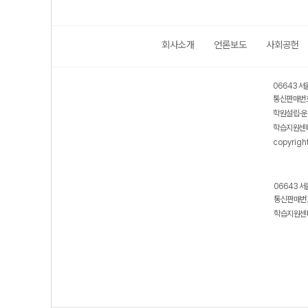
회사소개
언론보도
사회공헌
06643 서
통신판매번호
학원설립·운
학습지원센터
copyrigh
06643 서
통신판매번호
학습지원센터