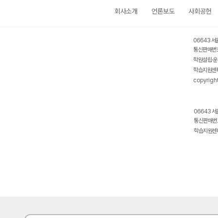
회사소개
언론보도
사회공헌
06643 서
통신판매번호
학원설립·운
학습지원센터
copyrigh
06643 서
통신판매번호
학습지원센터