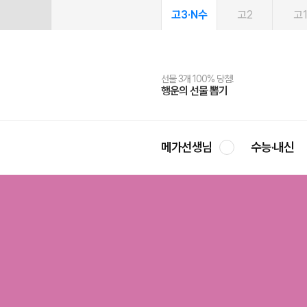
고3·N수
고2
고
선물 3개 100% 당첨!
선물 100% 증정!
여름방학 스터디 캐시백
2027 러셀 단과
스마트러닝앱
메가패스
메가패스 수강생 무료혜택!
사회공헌 캠페인
행운의 선물 뽑기
메가스터디 X 올리브
메가런 썸머스쿨
강사 공개선발
설문 EVENT
3일 무료 체험권
메가클럽 멤버십
희망이룸 메가나눔
영
메가선생님
수능·내신