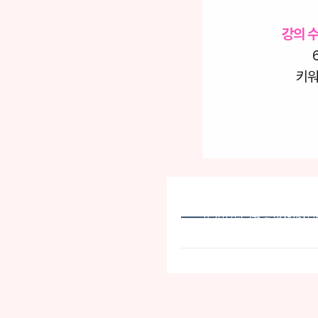
는 제목을 들었을 때,
강의 
의했습니다.
그런 의심은 말끔히 사라졌고,
키워
" 하는 후회가 들 정도였습니다.
*재 -
1) 2017년 2월 ~ 현재까
2) 한국리서치 설문 중 성적