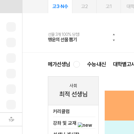
고3·N수
고2
고1
대
선물 3개 100% 당첨!
선물 100% 증정!
여름방학 스터디 캐시백
2027 러셀 단과
스마트러닝앱
메가패스
메가패스 수강생 무료혜택!
사회공헌 캠페인
행운의 선물 뽑기
메가스터디 X 올리브
메가런 썸머스쿨
강사 공개선발
설문 EVENT
3일 무료 체험권
메가클럽 멤버십
희망이룸 메가나눔
영
메가선생님
수능·내신
대학별고
사회
최적 선생님
커리큘럼
TOP
강좌 및 교재