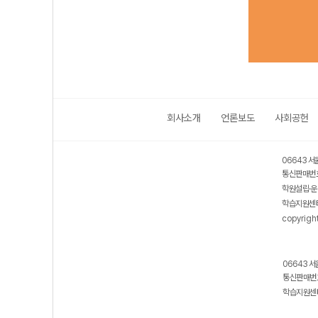
회사소개
언론보도
사회공헌
06643 서
통신판매번호
학원설립·운
학습지원센터
copyrigh
06643 서
통신판매번호
학습지원센터