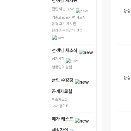
선생님 게시판
클린 학습 Q&A
양승
기출코드 교사편 자료실
합격 후기 게시판
현강생 복습강의 신청
선생님 새소식
공지사항
행동영역 칼럼
양승
클린 수강평
공개자료실
학습자료실
교재 정오표
메가 캐스트
해설강의