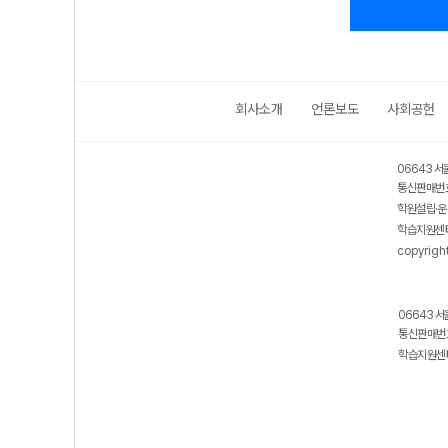
회사소개
언론보도
사회공헌
06643 서
통신판매번호
학원설립·운
학습지원센터
copyrigh
06643 서
통신판매번호
학습지원센터