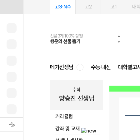
고3·N수
고2
고1
대
선물 3개 100% 당첨!
선물 100% 증정!
여름방학 스터디 캐시백
2027 러셀 단과
스마트러닝앱
메가패스
메가패스 수강생 무료혜택!
사회공헌 캠페인
행운의 선물 뽑기
메가스터디 X 올리브
메가런 썸머스쿨
강사 공개선발
설문 EVENT
3일 무료 체험권
메가클럽 멤버십
희망이룸 메가나눔
영
메가선생님
수능·내신
대학별고
수학
양승진 선생님
커리큘럼
TOP
강좌 및 교재