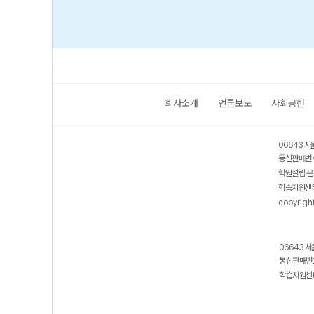
회사소개
언론보도
사회공헌
06643 서
통신판매번호
학원설립·운
학습지원센터
copyrigh
06643 서
통신판매번호
학습지원센터