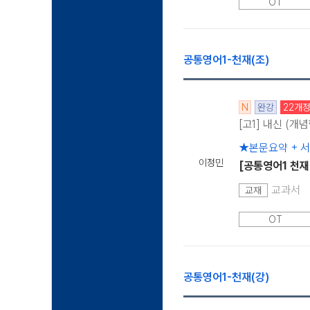
OT
공통영어1-천재(조)
N
완강
22개
[고1] 내신 (개
★본문요약 + 
이정민
[공통영어1 천재
교과서
교재
OT
공통영어1-천재(강)