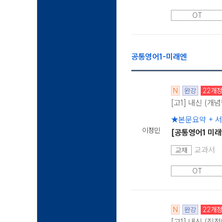
OT
공통영어1-미래엔
N
완강
22개
[고1] 내신 (개
★본문요약 + 
이정민
[공통영어1 미래
교과서
교재
OT
N
완강
22개
[고1] 내신 (직