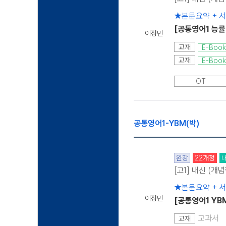
★본문요약 + 
[공통영어1 능률
이정민
교재
E-Book
교재
E-Book
OT
공통영어1-YBM(박)
완강
22개정
[고1] 내신 (개
★본문요약 + 
이정민
[공통영어1 YB
교과서
교재