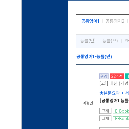
공통영어1
공통영어2
능률(민)
능률(오)
Y
공통영어1-능률(민)
완강
22개정
[고1] 내신 (개
★본문요약 + 
[공통영어1 능률
이정민
교재
E-Book
교재
E-Book