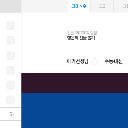
고3·N수
고2
고
선물 3개 100% 당첨!
선물 100% 증정!
여름방학 스터디 캐시백
2027 러셀 단과
스마트러닝앱
메가패스
메가패스 수강생 무료혜택!
사회공헌 캠페인
행운의 선물 뽑기
메가스터디 X 올리브
메가런 썸머스쿨
강사 공개선발
설문 EVENT
3일 무료 체험권
메가클럽 멤버십
희망이룸 메가나눔
영
메가선생님
수능·내신
TOP