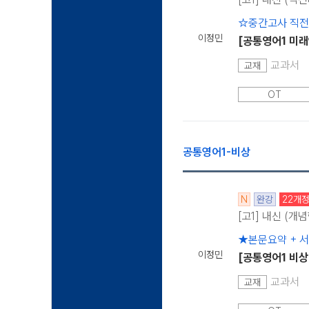
☆중간고사 직
이정민
[공통영어1 미래
교과서
교재
OT
공통영어1-비상
N
완강
22개
[고1] 내신 (개
★본문요약 + 
이정민
[공통영어1 비상
교과서
교재