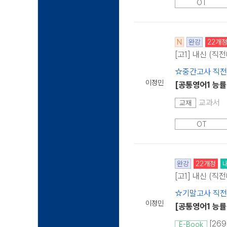
OT
N
완강
22개
[고1] 내신 (직
☆중간고사 직
이정민
[공통영어1 능률
교과서
교재
OT
완강
22개정
[고1] 내신 (직
☆기말고사 직
이정민
[공통영어1 능률
[26
E-Book