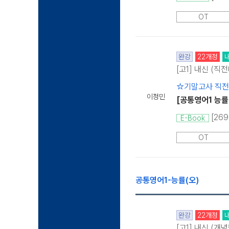
OT
완강
22개정
[고1] 내신 (직
☆기말고사 직
이정민
[공통영어1 능률
[26
E-Book
OT
공통영어1-능률(오)
완강
22개정
[고1] 내신 (개