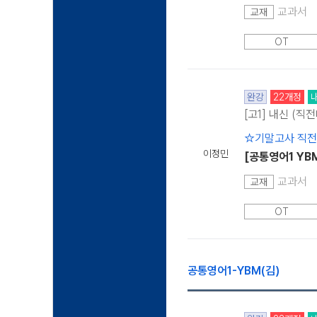
교과서
교재
OT
완강
22개정
[고1] 내신 (직
☆기말고사 직
이정민
[공통영어1 YB
교과서
교재
OT
공통영어1-YBM(김)