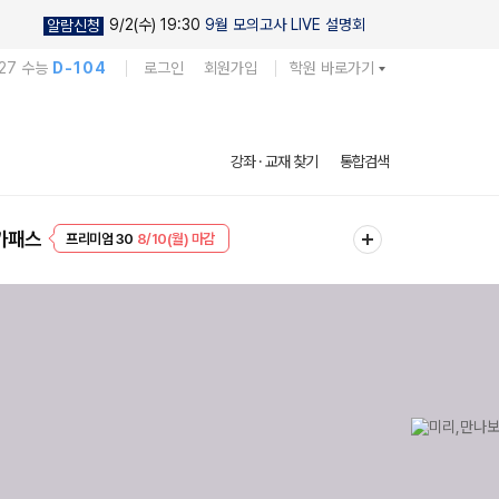
9/2(수) 19:30
9월 모의고사 LIVE 설명회
알람신청
27 수능
D-104
로그인
회원가입
학원 바로가기
강좌 · 교재 찾기
통합검색
프리미엄 30
8/10(월) 마감
가패스
EVENT
8/10(월) 마감