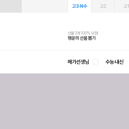
고3·N수
고2
고
선물 3개 100% 당첨!
선물 100% 증정!
여름방학 스터디 캐시백
2027 러셀 단과
스마트러닝앱
메가패스
메가패스 수강생 무료혜택!
사회공헌 캠페인
행운의 선물 뽑기
메가스터디 X 올리브
메가런 썸머스쿨
강사 공개선발
설문 EVENT
3일 무료 체험권
메가클럽 멤버십
희망이룸 메가나눔
영
메가선생님
수능·내신