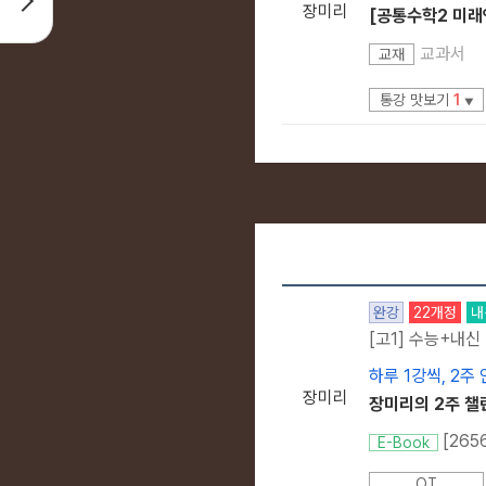
장미리
[공통수학2 미래
교과서
교재
통강 맛보기
1
▼
완강
22개정
내
[고1] 수능+내신
하루 1강씩, 2주
장미리
장미리의 2주 챌
[265
E-Book
OT