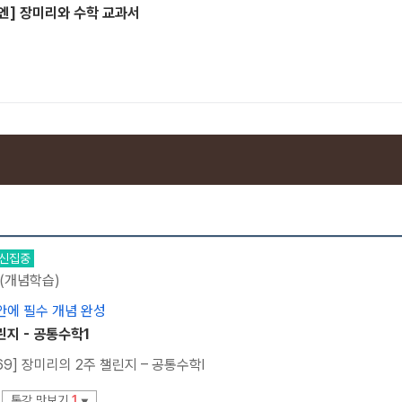
엔] 장미리와 수학 교과서
신집중
 (개념학습)
 안에 필수 개념 완성
린지 - 공통수학1
69] 장미리의 2주 챌린지 – 공통수학l
통강 맛보기
1
▼