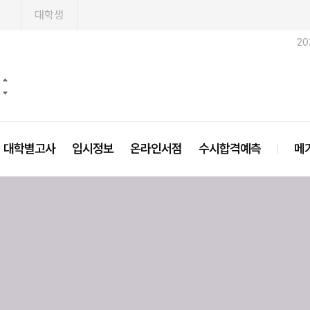
1
대학생
20
대학별고사
입시정보
온라인서점
수시합격예측
메