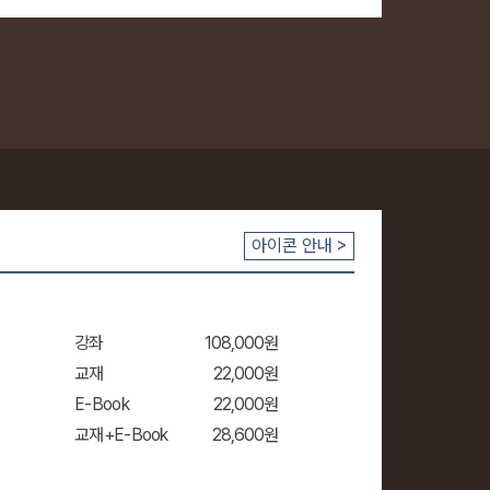
장바
아이콘 안내 >
강좌
108,000원
교재
22,000원
장바
E-Book
22,000원
구니
교재+E-Book
28,600원