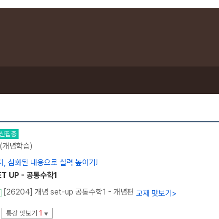
신집중
 (개념학습)
, 심화된 내용으로 실력 높이기!
T UP - 공통수학1
[26204] 개념 set-up 공통수학1 - 개념편
교재 맛보기
>
통강 맛보기
1
▼