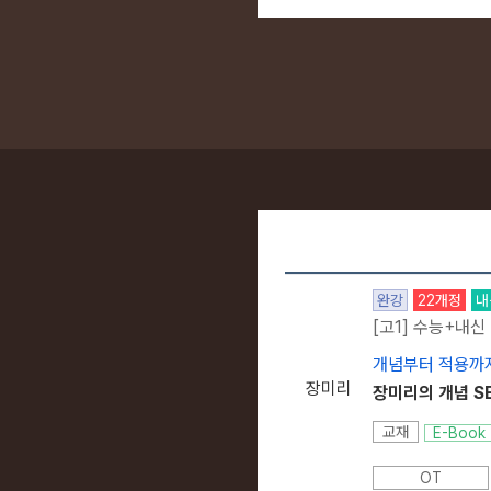
완강
22개정
내
[고1] 수능+내신
개념부터 적용까지
장미리
장미리의 개념 SE
교재
E-Book
OT