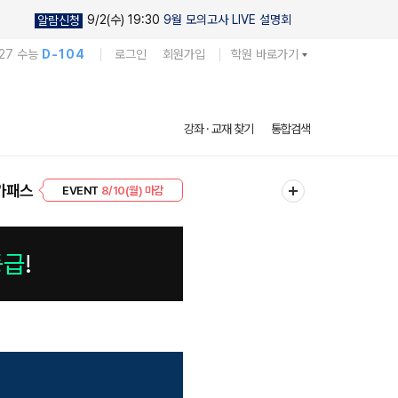
9/2(수) 19:30
9월 모의고사 LIVE 설명회
알람신청
27 수능
D-104
로그인
회원가입
학원 바로가기
강좌 · 교재 찾기
통합검색
프리미엄 30
8/10(월) 마감
가패스
EVENT
8/10(월) 마감
등급
!