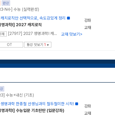
완강
고3·N수] 수능 (실력완성)
 캐치로직만 선택적으로, 속도감있게 정리 ■
강좌
생명과학I] 2027 캐치로직
교재
[27917] 2027 생명과학I 캐치로직
교재 맛보기
>
교재
OT
통강 맛보기
1
▼
강
고3] 수능+내신 (기초)
 생명과학 한종철 선생님과의 철두철미한 시작! ■
강좌
생명과학l] 수능입문 기초탄탄 (입문강좌)
교재