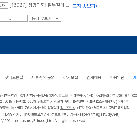
[18927] 생명과학l 철두철미 기초탄탄 수능입문
교재 맛보기
>
교재
OT
통강 맛보기
1
▼
찾아오는길
제휴·단체문의
강사모집
인재채용
이용약관
개
울 서초구 효령로 321 (서초동, 덕원빌딩) 메가스터디교육(주) 대표이사 : 손성은 사업자등록번호 : 780-87-00
 : 2015-서울서초-0678
정보조회 >
신고기관명 : 서울특별시 서초구 호스팅제공자 : (주)케이티
영등록번호 : 제10176호 메가스터디원격학원
정보조회 >
신고기관명 : 서울특별시 강남교육지원청
 : 1599-1010 개인정보보호책임자 : 정보보안실 김영무
(keeper@megastudy.net)
tⓒ2014 megastudyEdu.co.,Ltd. All rights reserved.