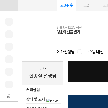
고3·N수
고2
고
선물 3개 100% 당첨!
선물 100% 증정!
여름방학 스터디 캐시백
2027 러셀 단과
스마트러닝앱
메가패스
메가패스 수강생 무료혜택!
사회공헌 캠페인
행운의 선물 뽑기
메가스터디 X 올리브
메가런 썸머스쿨
강사 공개선발
설문 EVENT
3일 무료 체험권
메가클럽 멤버십
희망이룸 메가나눔
영
메가선생님
수능·내신
과학
한종철 선생님
커리큘럼
TOP
강좌 및 교재