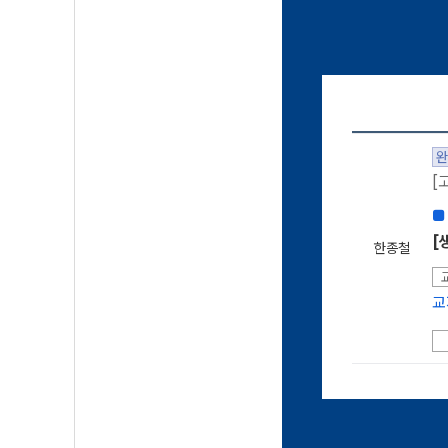
완
[
■
[
한종철
교