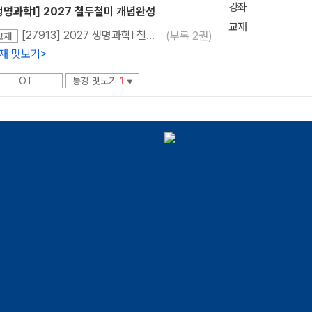
강좌
생명과학I] 2027 철두철미 개념완성
교재
[27913] 2027 생명과학I 철두철미 개념완성 (개념서+필기노트 이론편+필기노트 캐치로직편)
(부록 2권)
교재
재 맛보기
>
OT
통강 맛보기
1
▼