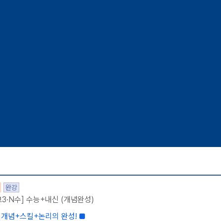
초점을 맞추는 게 중요하다고 생각하는
수능 문제를 기준으로 개념을 재구성한 것이 정
- 조*성 -
완강
고3·N수] 수능+내신 (개념완성)
 개념+스킬+논리의 완성! ■