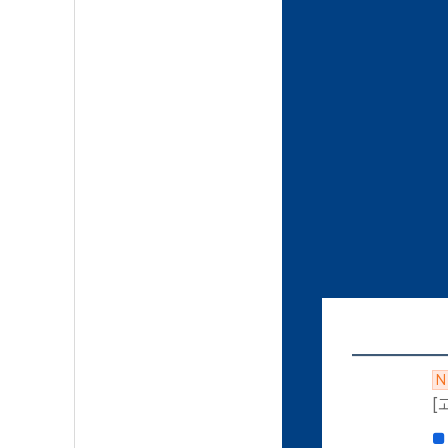
N
[
■