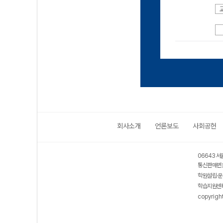
회사소개
언론보도
사회공헌
06643 서
통신판매번호
학원설립·운
학습지원센터
copyrigh