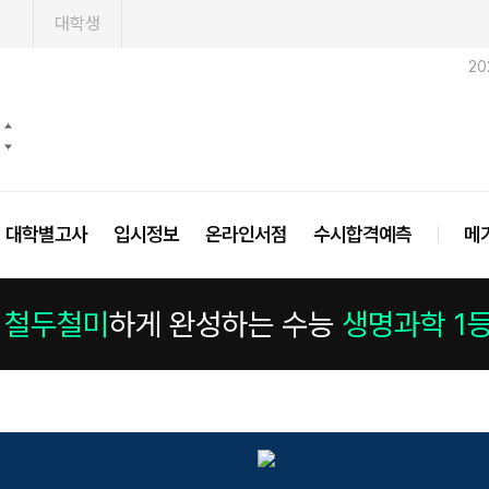
1
대학생
20
대학별고사
입시정보
온라인서점
수시합격예측
메
철두철미
하게 완성하는 수능
생명과학 1