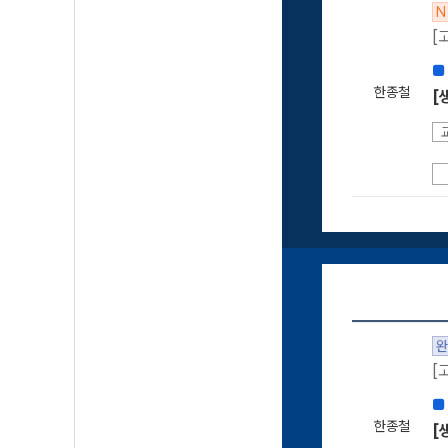
N
[
■
한종철
[
완
[
■
한종철
[