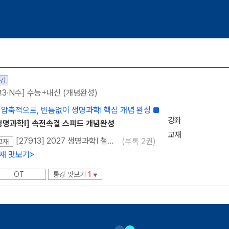
강
고3·N수] 수능+내신 (개념완성)
 압축적으로, 빈틈없이 생명과학l 핵심 개념 완성 ■
강좌
생명과학l] 속전속결 스피드 개념완성
교재
[27913] 2027 생명과학I 철두철미 개념완성 (개념서+필기노트 이론편+필기노트 캐치로직편)
(부록 2권)
교재
재 맛보기
>
OT
통강 맛보기
1
▼