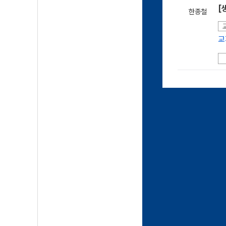
[
한종철
교