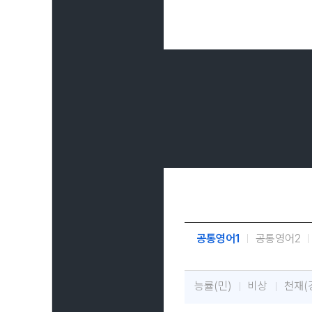
공통영어1
공통영어2
능률(민)
비상
천재(