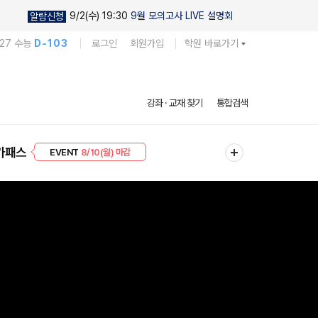
9/2(수) 19:30
9월 모의고사 LIVE 설명회
알람신청
027 수능
D-103
로그인
회원가입
학원 바로가기
강좌 · 교재 찾기
통합검색
프리미엄 30
8/10(월) 마감
가패스
EVENT
8/10(월) 마감