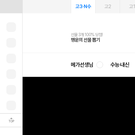
고3·N수
고2
고
선물 3개 100% 당첨!
선물 100% 증정!
여름방학 스터디 캐시백
2027 러셀 단과
스마트러닝앱
메가패스
메가패스 수강생 무료혜택!
사회공헌 캠페인
행운의 선물 뽑기
메가스터디 X 올리브
메가런 썸머스쿨
강사 공개선발
설문 EVENT
3일 무료 체험권
메가클럽 멤버십
희망이룸 메가나눔
영
메가선생님
수능·내신
TOP