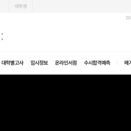
1
대학생
2
대학별고사
입시정보
온라인서점
수시합격예측
메