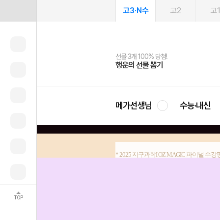
고3·N수
고2
고
선물 3개 100% 당첨!
선물 100% 증정!
여름방학 스터디 캐시백
2027 러셀 단과
스마트러닝앱
메가패스
메가패스 수강생 무료혜택!
사회공헌 캠페인
행운의 선물 뽑기
메가스터디 X 올리브
메가런 썸머스쿨
강사 공개선발
설문 EVENT
3일 무료 체험권
메가클럽 멤버십
희망이룸 메가나눔
영
메가선생님
수능·내신
* 2025 지구과학I OZ MAGIC 파이널 수
파이널에 걸맞은
다시선다로 개념, 자료해석
실전 문제까지 풀어볼 
TOP
파이널에 걸맞은 강의