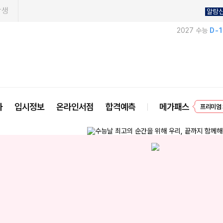
학생
알람
2027 수능
D-
프리미엄 
사
입시정보
온라인서점
합격예측
메가패스
EVEN