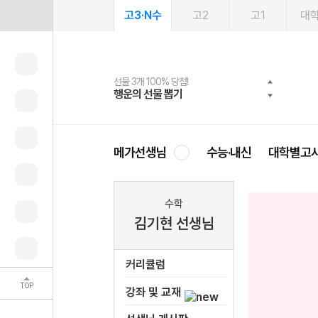
고3·N수
고2
고1
대
선물 3개 100% 당첨!
선물 100% 증정!
여름방학 스터디 캐시백
2027 러셀 단과
스마트러닝앱
메가패스
메가패스 수강생 무료혜택!
사회공헌 캠페인
행운의 선물 뽑기
메가스터디 X 올리브
메가런 썸머스쿨
강사 공개선발
설문 EVENT
3일 무료 체험권
메가클럽 멤버십
희망이룸 메가나눔
영
메가선생님
수능·내신
대학별고
수학
김기현 선생님
커리큘럼
TOP
강좌 및 교재