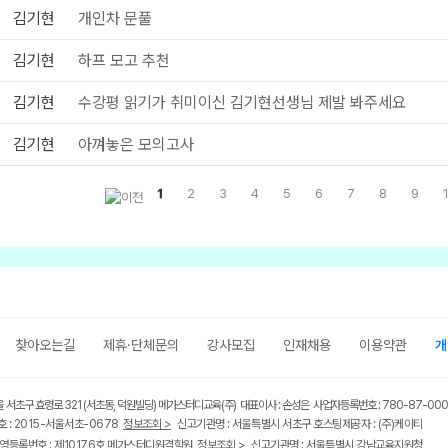
김기현
개인차 문풀
김기현
하프 모고 추천
김기현
수강평 읽기가 취미이신 김기현선생님 제발 봐주세요
김기현
아껴놓은 모의고사
1
2
3
4
5
6
7
8
9
찾아오는길
제휴·단체문의
강사모집
인재채용
이용약관
개
울 서초구 효령로 321 (서초동, 덕원빌딩) 메가스터디교육(주) 대표이사 : 손성은 사업자등록번호 : 780-87-00
 : 2015-서울서초-0678
정보조회 >
신고기관명 : 서울특별시 서초구 호스팅제공자 : (주)케이티
영등록번호 : 제10176호 메가스터디원격학원
정보조회 >
신고기관명 : 서울특별시 강남교육지원청