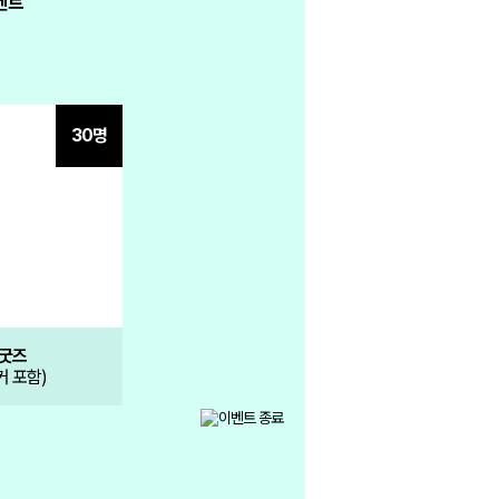
30명
장바
 굿즈
커 포함)