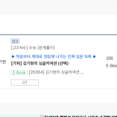
완강
[고3·N수] 수능 (문제풀이)
★ 처음부터 제대로 정립해 나가는 진짜 입문 N제 ★
강좌
기현
[기하] 김기현의 싱글커넥션 (선택)
E-Boo
[26364] 김기현의 싱글커넥션 기하
E-Book
OT