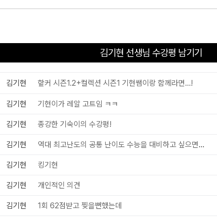
김기현 선생님 수강평 남기기
김기현
핲커 시즌1.2+컬렉션 시즌1 기현쌤이랑 함께라면…!
김기현
기현이가 레알 고트임 ㅋㅋ
김기현
종강한 기숙이의 수강평!
김기현
역대 최고난도의 공통 난이도 수능을 대비하고 싶으면 추천
김기현
킹기현
김기현
개인적인 의견
김기현
1회 62점받고 찢을뻔했는데