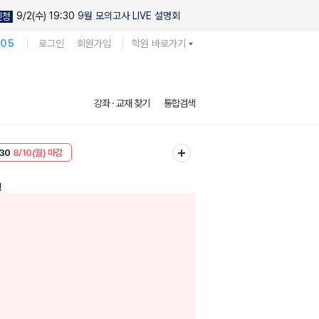
9/2(수) 19:30
9월 모의고사 LIVE 설명회
신청
105
로그인
회원가입
학원 바로가기
강좌 · 교재 찾기
통합검색
30
8/10(월) 마감
T
8/10(월) 마감