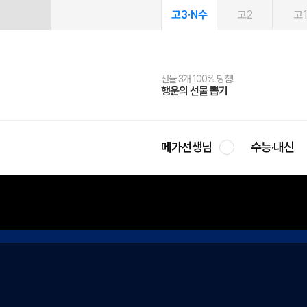
고3·N수
고2
고
선물 3개 100% 당첨!
선물 100% 증정!
여름방학 스터디 캐시백
2027 러셀 단과
스마트러닝앱
메가패스
메가패스 수강생 무료혜택!
사회공헌 캠페인
행운의 선물 뽑기
메가스터디 X 올리브
메가런 썸머스쿨
강사 공개선발
설문 EVENT
3일 무료 체험권
메가클럽 멤버십
희망이룸 메가나눔
영
메가선생님
수능·내신