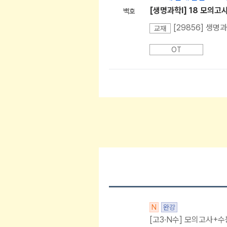
[생명과학l] 18 모의고사
백호
[29856] 생명
교재
OT
N
완강
[고3·N수] 모의고사+수