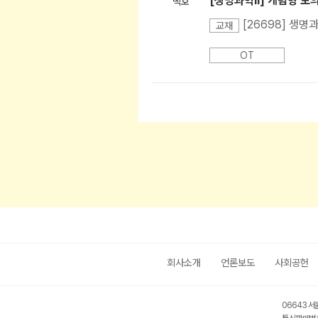
[생명과학Ⅱ] 개념형 모
백호
[26698] 생명
교재
OT
회사소개
언론보도
사회공헌
06643 서