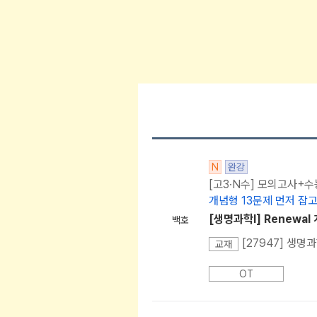
N
완강
[고3·N수] 모의고사+수
개념형 13문제 먼저 잡고
[생명과학l] Renewa
백호
[27947] 생명
교재
OT