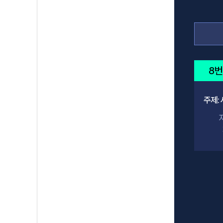
8번
주제: