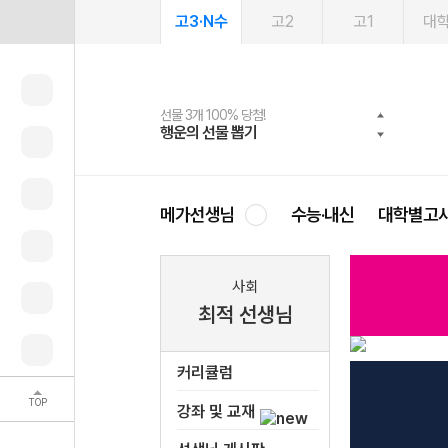
고3·N수
고2
고1
대
선물 3개 100% 당첨!
선물 100% 증정!
여름방학 스터디 캐시백
2027 러셀 단과
스마트러닝앱
메가패스
메가패스 수강생 무료혜택!
사회공헌 캠페인
행운의 선물 뽑기
메가스터디 X 올리브
메가런 썸머스쿨
강사 공개선발
설문 EVENT
3일 무료 체험권
메가클럽 멤버십
희망이룸 메가나눔
영
메가선생님
수능·내신
대학별고
* 휘모리
사회
** OP
최적 선생님
커리큘럼
TOP
강좌 및 교재