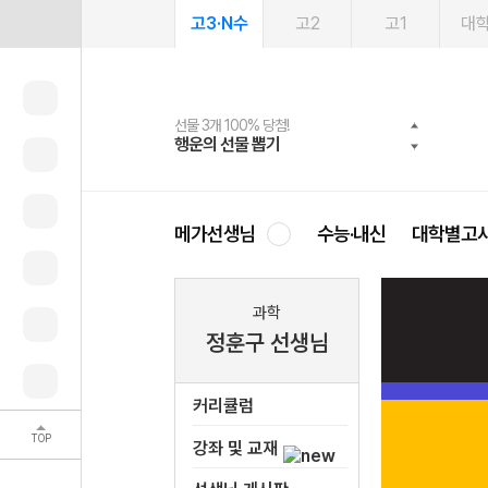
고3·N수
고2
고1
대
선물 3개 100% 당첨!
선물 100% 증정!
여름방학 스터디 캐시백
2027 러셀 단과
스마트러닝앱
메가패스
메가패스 수강생 무료혜택!
사회공헌 캠페인
행운의 선물 뽑기
메가스터디 X 올리브
메가런 썸머스쿨
강사 공개선발
설문 EVENT
3일 무료 체험권
메가클럽 멤버십
희망이룸 메가나눔
영
메가선생님
수능·내신
대학별고
과학
정훈구 선생님
커리큘럼
TOP
강좌 및 교재