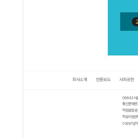
회사소개
언론보도
사회공헌
06643 서
통신판매번호
학원설립·운
학습지원센터
copyrigh