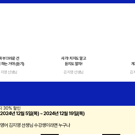
짜 부끄러운 건
사기! 치지도 말고
 하는 거야 (듣기)
듣지도 말자!
개
김지영 선생님
김지영 선생님
김
2024년 12월 5일(목) ~ 2024년 12월 19일(목)
영어 김지영 선생님 수강생이라면 누구나