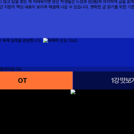
OT
1강 맛보