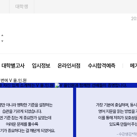
1
대학생
20
대학별고사
입시정보
온라인서점
수시합격예측
메
 유기성을 느낄 수 있도록 문장 간의
영어에 대한 직감을 체
계를 연결해 가며 수업해 주셔서
통해 확신으로 바꿔준
를 바라보는 시각이 더 선명해지는
문장끼리 관계 파악, 선지
경험을 할 수 있었다.
찾는 방법을 떠먹여 주는
- 수강생 김*헌 -
- 수강생 김*욱 