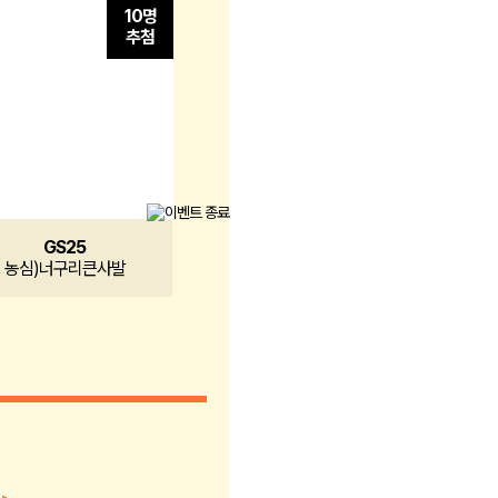
10명
추첨
니
GS25
농심)너구리큰사발