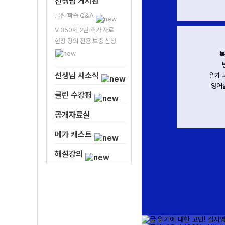
선생님 게시판
클린 학습 Q&A
V 350제 2탄 추가 자료
현장 강의 전용 보충 신청
해결이 안 돼도 해석은 되게 하라 계속 말씀
V 
하시는데, 진짜 크게 느꼈음. 읽어도 읽히지
선생님 새소식
않는 지문을 해결하게 해준다 였는데
귀
진짜 그게 뭔 소리인지 느꼈어요.
클린 수강평
- 수강생 류*솔 -
공개자료실
메가 캐스트
해설강의