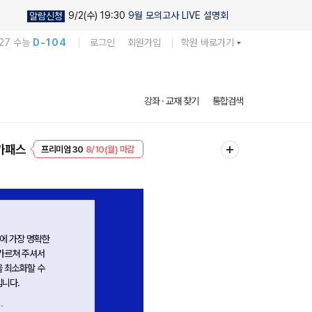
9/2(수) 19:30
9월 모의고사 LIVE 설명회
알람신청
27 수능
D-104
로그인
회원가입
학원 바로가기
강좌 · 교재 찾기
통합검색
프리미엄 30
8/10(월) 마감
가패스
EVENT
8/10(월) 마감
계적인 과정을
해석뿐만 아니라 명확한 기준을 설정하는
 수업이다.
습관을 기르게 되었습니다.
 고르는 근거
처음엔 기준 잡는 게 중요한가 싶었는데
 강의이다.
어려운 문제를 풀수록
기준 잡기가 중요하다는 걸 깨닫게 되었어요.
-