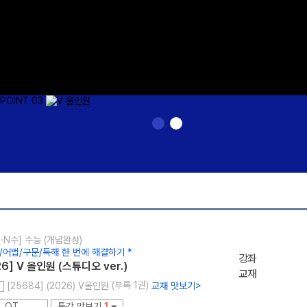
2·N수] 수능 (개념완성)
휘/어법/구문/독해 한 번에 해결하기 *
강좌
26] V 올인원 (스튜디오 ver.)
교재
(부록 1권)
[25684] (2026) V올인원
교재 맛보기
>
OT
통강 맛보기
1