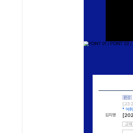
완강
[고3·
* 어
김지영
[20
교재