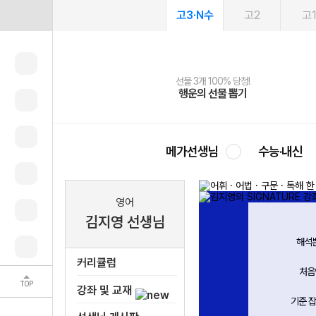
고3·N수
고2
고
메가패스 수강생 무료혜택!
여름방학 스터디 캐시백
선물 3개 100% 당첨!
선물 100% 증정!
2027 러셀 단과
사회공헌 캠페인
스마트러닝앱
메가패스
메가스터디 X 올리브
희망이룸 메가나눔
행운의 선물 뽑기
메가런 썸머스쿨
메가클럽 멤버십
3일 무료 체험권
강사 공개선발
설문 EVENT
영
메가선생님
수능·내신
영어
김지영 선생님
가장 기본에 충실하며, 동시에 가장 명확한
글의
영어 지문을 읽는 방법을 가르쳐 주셔서
관
커리큘럼
이를 통해 저희가 모호성을 최소화할 수
문제
TOP
있도록 만들어 주십니다.
강좌 및 교재
- 수강생 김*하 -