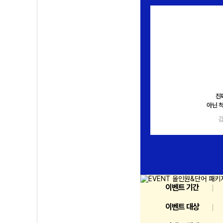
2026 수능 대비]
2025 전국~!
진
지영 V 커리큘럼
김지영 그리기 자랑~!
아닌 척
김지영 선생님
김지영 선생님
이벤트 기간
이벤트 대상