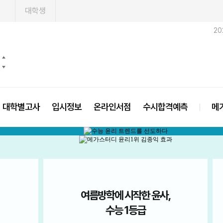
1
대학생
20
대학별고사
입시정보
온라인서점
수시합격예측
메
* 2
,
6모 4등급 -> 수능 50점
6모 때 4등급이던 제가 수능 때는