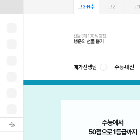
고3·N수
고2
고
선물 3개 100% 당첨!
선물 100% 증정!
여름방학 스터디 캐시백
2027 러셀 단과
스마트러닝앱
메가패스
메가패스 수강생 무료혜택!
사회공헌 캠페인
행운의 선물 뽑기
메가스터디 X 올리브
메가런 썸머스쿨
강사 공개선발
설문 EVENT
3일 무료 체험권
메가클럽 멤버십
희망이룸 메가나눔
영
메가선생님
수능·내신
수능에서
여름방학에 시작한 윤사
TOP
로 1등급까지
수능 1등급