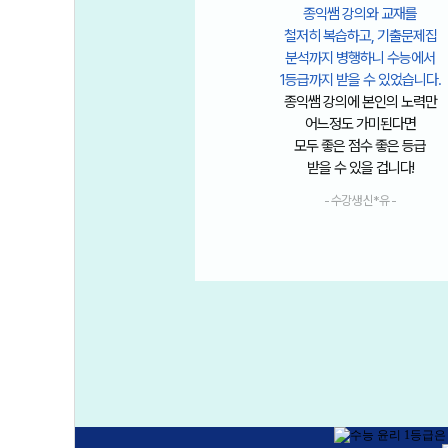
 강의와 교재를
김종익 선생님 윤사 개념 강의는
습하고, 기출문제집
정말 명강입니다.
병행하니 수능에서
기본 개념+심화 개념+수특 내용
받을 수 있었습니다.
콤팩트하게 담고 있고,
의에 본인의 노력만
스토리텔링 수업으로 이해가 쉽
도 가미된다면
보니 암기도 잘 됩니다.
은 점수 좋은 등급
인문 논술 합격하는 데에도 선생
수 있을 겁니다!
생윤&윤사 수업이 많이 도움됐어요
수강생 신*유 -
- 수강생 오*서 -