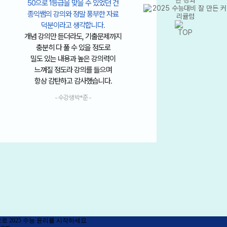
마지
9월 모의고사 보고
정리
생윤으로 바꿨는데 막상 하려니
놓치
엄청 막막했습니다…
싹 정리
한 번도 평가원 모의고사로 생윤
얇은 
본 적이 없어서 걱정했었는데..
전
커리 타면서 생윤에 대한 자신감을
오
채워나간 것 같습니다.
수능날 가채점했을 때 생애 처음으로
50점 맞아서 진짜 놀랐네요.
- 수강생 박*현 -