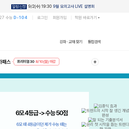
9/2(수) 19:30
9월 모의고사 LIVE 설명회
알람신청
27 수능
D-104
로그인
회원가입
학원 바로가기
강좌 · 교재 찾기
통합검색
프리미엄 30
8/10(월) 마감
가패스
EVENT
8/10(월) 마감
018년 ~ 현재까지 메가스터디 생활과윤리/윤리와사상 매출 기준
9월에 생윤으로 바꿨는데
이거 
50점??!!!
6모 4 → 