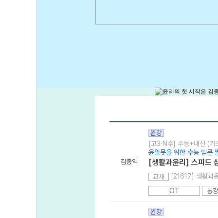
완강
[고3·N수] 수능+내신 (기
윤알못을 위한 수능 입문 
김종익
[생활과윤리] 스피드 
[21617] 생활
교재
OT
통강
완강