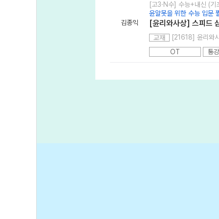
[고3·N수] 수능+내신 (기
윤알못을 위한 수능 입문 
김종익
[윤리와사상] 스피드 
[21618] 윤리
교재
OT
통강