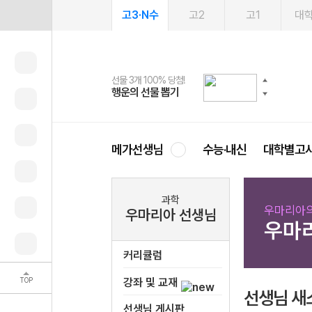
고3·N수
고2
고1
대
선물 3개 100% 당첨!
선물 100% 증정!
여름방학 스터디 캐시백
2027 러셀 단과
스마트러닝앱
메가패스
메가패스 수강생 무료혜택!
사회공헌 캠페인
행운의 선물 뽑기
메가스터디 X 올리브
메가런 썸머스쿨
강사 공개선발
설문 EVENT
3일 무료 체험권
메가클럽 멤버십
희망이룸 메가나눔
영
메가선생님
수능·내신
대학별고
과학
우마리아의
우마리아 선생님
우마
커리큘럼
TOP
강좌 및 교재
선생님 새
선생님 게시판