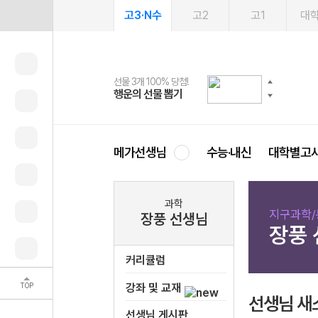
고3·N수
고2
고1
대
선물 3개 100% 당첨!
선물 100% 증정!
여름방학 스터디 캐시백
2027 러셀 단과
스마트러닝앱
메가패스
메가패스 수강생 무료혜택!
사회공헌 캠페인
행운의 선물 뽑기
메가스터디 X 올리브
메가런 썸머스쿨
강사 공개선발
설문 EVENT
3일 무료 체험권
메가클럽 멤버십
희망이룸 메가나눔
영
메가선생님
수능·내신
대학별고
과학
지구과학/
장풍 선생님
장풍
커리큘럼
TOP
강좌 및 교재
선생님 새
선생님 게시판