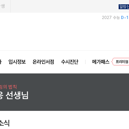
학생
알람
2027 수능
D-
프리미엄 
사
입시정보
온라인서점
수시진단
메가패스
EVEN
림의 법칙
웅 선생님
소식