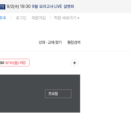
9/2(수) 19:30
9월 모의고사 LIVE 설명회
신청
104
로그인
회원가입
학원 바로가기
강좌 · 교재 찾기
통합검색
30
8/10(월) 마감
T
8/10(월) 마감
프로필