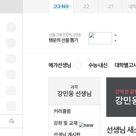
고3·N수
고2
고1
대
선물 3개 100% 당첨!
선물 100% 증정!
여름방학 스터디 캐시백
2027 러셀 단과
스마트러닝앱
메가패스
메가패스 수강생 무료혜택!
사회공헌 캠페인
행운의 선물 뽑기
메가스터디 X 올리브
메가런 썸머스쿨
강사 공개선발
설문 EVENT
3일 무료 체험권
메가클럽 멤버십
희망이룸 메가나눔
영
메가선생님
수능·내신
대학별고
과학
강력한 끌
강민웅 선생님
강민
커리큘럼
TOP
강좌 및 교재
선생님 새
선생님 게시판