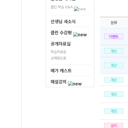
클린 학습 Q&A
선생님 새소식
분류
클린 수강평
이벤트
공개자료실
개강
학습자료실
교재정오표
개강
메가 캐스트
개강
해설강의
개강
개강
공지