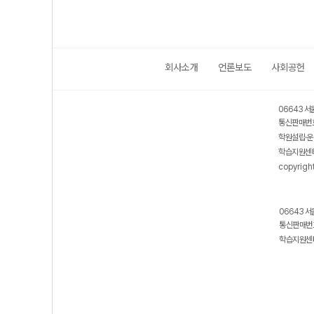
회사소개
언론보도
사회공헌
06643 서
통신판매번호
학원설립·운
학습지원센터
copyrigh
06643 서
통신판매번호
학습지원센터