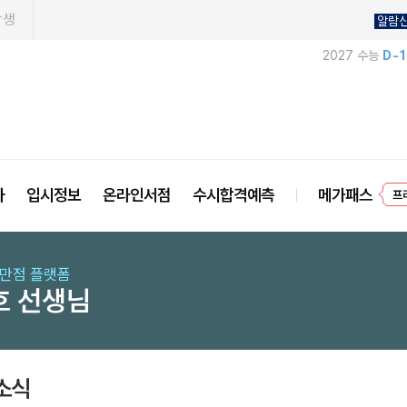
학생
알람
2027 수능
D-
사
입시정보
온라인서점
수시합격예측
메가패스
프
 만점 플랫폼
호 선생님
소식