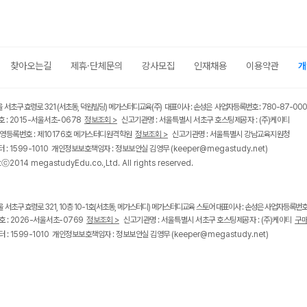
찾아오는길
제휴·단체문의
강사모집
인재채용
이용약관
개
울 서초구 효령로 321 (서초동, 덕원빌딩) 메가스터디교육(주) 대표이사 : 손성은 사업자등록번호 : 780-87-00
 : 2015-서울서초-0678
정보조회 >
신고기관명 : 서울특별시 서초구 호스팅제공자 : (주)케이티
영등록번호 : 제10176호 메가스터디원격학원
정보조회 >
신고기관명 : 서울특별시 강남교육지원청
 : 1599-1010 개인정보보호책임자 : 정보보안실 김영무
(keeper@megastudy.net)
tⓒ2014 megastudyEdu.co.,Ltd. All rights reserved.
울 서초구 효령로 321, 10층 10-1호(서초동, 메가스터디) 메가스터디교육 스토어 대표이사 : 손성은 사업자등록번호 :
 : 2026-서울서초-0769
정보조회 >
신고기관명 : 서울특별시 서초구 호스팅제공자 : (주)케이티
구매
 : 1599-1010 개인정보보호책임자 : 정보보안실 김영무
(keeper@megastudy.net)