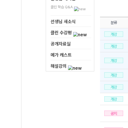
클린 학습 Q&A
선생님 새소식
분류
클린 수강평
개강
공개자료실
개강
메가 캐스트
개강
해설강의
개강
개강
개강
공지