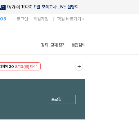
9/2(수) 19:30
9월 모의고사 LIVE 설명회
신청
103
로그인
회원가입
학원 바로가기
강좌 · 교재 찾기
통합검색
EVENT
8/10(월) 마감
리미엄 30
8/10(월) 마감
프로필