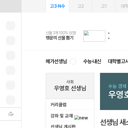
고3·N수
고2
고1
대
선물 3개 100% 당첨!
선물 100% 증정!
여름방학 스터디 캐시백
2027 러셀 단과
스마트러닝앱
메가패스
메가패스 수강생 무료혜택!
사회공헌 캠페인
행운의 선물 뽑기
메가스터디 X 올리브
메가런 썸머스쿨
강사 공개선발
설문 EVENT
3일 무료 체험권
메가클럽 멤버십
희망이룸 메가나눔
영
메가선생님
수능·내신
대학별고
사회
수능 경제
우영호 선생님
우영
커리큘럼
TOP
강좌 및 교재
선생님 새
선생님 게시판