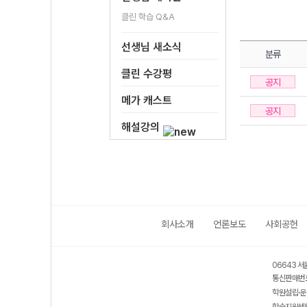
클린 학습 Q&A
선생님 새소식
분류
클린 수강평
공지
메가 캐스트
공지
해설강의
회사소개
언론보도
사회공헌
06643 서
통신판매번호
학원설립·운