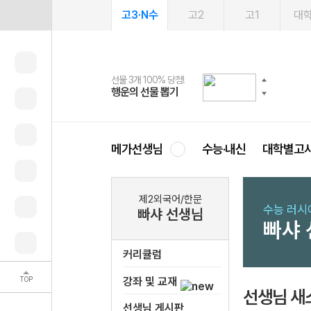
고3·N수
고2
고1
대
선물 3개 100% 당첨!
선물 100% 증정!
여름방학 스터디 캐시백
2027 러셀 단과
스마트러닝앱
메가패스
메가패스 수강생 무료혜택!
사회공헌 캠페인
행운의 선물 뽑기
메가스터디 X 올리브
메가런 썸머스쿨
강사 공개선발
설문 EVENT
3일 무료 체험권
메가클럽 멤버십
희망이룸 메가나눔
영
메가선생님
수능·내신
대학별고
제2외국어/한문
수능 러시
빠샤 선생님
빠샤
커리큘럼
TOP
강좌 및 교재
선생님 새
선생님 게시판