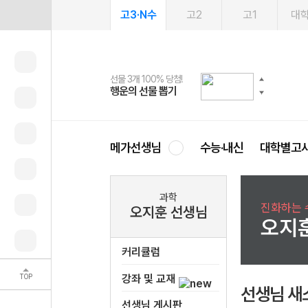
고3·N수
고2
고1
대
선물 3개 100% 당첨!
선물 100% 증정!
여름방학 스터디 캐시백
2027 러셀 단과
스마트러닝앱
메가패스
메가패스 수강생 무료혜택!
사회공헌 캠페인
행운의 선물 뽑기
메가스터디 X 올리브
메가런 썸머스쿨
강사 공개선발
설문 EVENT
3일 무료 체험권
메가클럽 멤버십
희망이룸 메가나눔
영
메가선생님
수능·내신
대학별고
과학
진화하는 
오지훈 선생님
오지
커리큘럼
TOP
강좌 및 교재
선생님 새
선생님 게시판