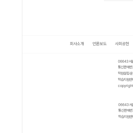
회사소개
언론보도
사회공헌
06643 서
통신판매번호
학원설립·운
학습지원센터
copyrigh
06643 서
통신판매번호
학습지원센터