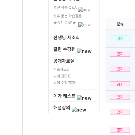
클린 학습 Q&A
자주 묻는 학습질문
★OZ-ONE★
분류
선생님 새소식
개강
클린 수강평
공지
공개자료실
공지
학습자료실
교재 정오표
강의 수정/추가
공지
메가 캐스트
공지
해설강의
공지
공지