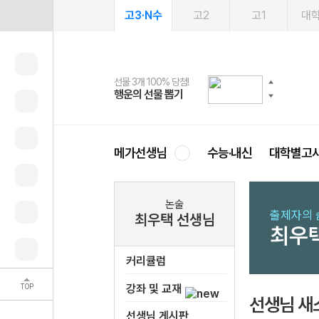
고3·N수
고2
고1
대
선물 3개 100% 당첨!
선물 100% 증정!
여름방학 스터디 캐시백
2027 러셀 단과
스마트러닝앱
메가패스
메가패스 수강생 무료혜택!
사회공헌 캠페인
행운의 선물 뽑기
메가스터디 X 올리브
메가런 썸머스쿨
강사 공개선발
설문 EVENT
3일 무료 체험권
메가클럽 멤버십
희망이룸 메가나눔
영
메가선생님
수능·내신
대학별고
논술
출제자의 
최우택 선생님
최우
커리큘럼
TOP
강좌 및 교재
선생님 새
선생님 게시판