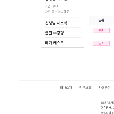
학습 Q&A
자주 묻는 학습질문
분류
선생님 새소식
공지
클린 수강평
메가 캐스트
공지
회사소개
언론보도
사회공헌
06643 서
통신판매번호
학원설립·운