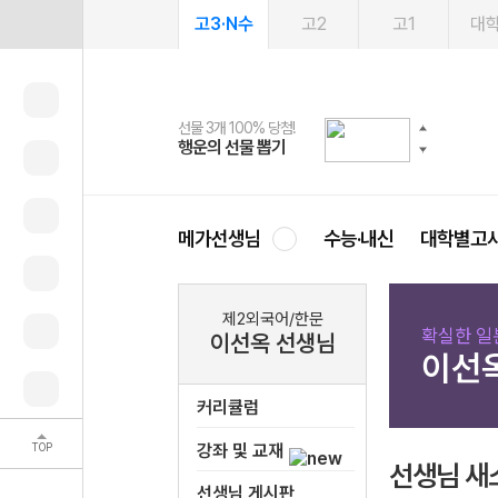
고3·N수
고2
고1
대
선물 3개 100% 당첨!
선물 100% 증정!
여름방학 스터디 캐시백
2027 러셀 단과
스마트러닝앱
메가패스
메가패스 수강생 무료혜택!
사회공헌 캠페인
행운의 선물 뽑기
메가스터디 X 올리브
메가런 썸머스쿨
강사 공개선발
설문 EVENT
3일 무료 체험권
메가클럽 멤버십
희망이룸 메가나눔
영
메가선생님
수능·내신
대학별고
제2외국어/한문
확실한 일
이선옥 선생님
이선
커리큘럼
TOP
강좌 및 교재
선생님 새
선생님 게시판