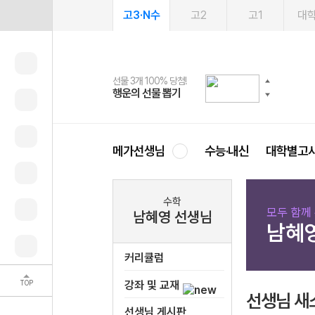
고3·N수
고2
고1
대
선물 3개 100% 당첨!
선물 100% 증정!
여름방학 스터디 캐시백
2027 러셀 단과
스마트러닝앱
메가패스
메가패스 수강생 무료혜택!
사회공헌 캠페인
행운의 선물 뽑기
메가스터디 X 올리브
메가런 썸머스쿨
강사 공개선발
설문 EVENT
3일 무료 체험권
메가클럽 멤버십
희망이룸 메가나눔
영
메가선생님
수능·내신
대학별고
수학
모두 함께
남혜영 선생님
남혜
커리큘럼
TOP
강좌 및 교재
선생님 새
선생님 게시판