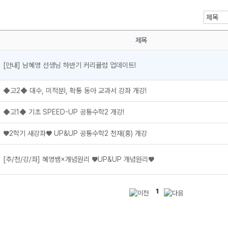
제목
[안내] 남혜영 선생님 하반기 커리큘럼 업데이트!
메가스터디
◆고2◆ 대수, 미적분l, 확통 동아 교과서 강좌 개강!
◆고1◆ 기초 SPEED-UP 공통수학2 개강!
♥2학기 새강좌♥ UP&UP 공통수학2 천재(홍) 개강
[추/천/강/좌] 혜영쌤×개념원리 ♥UP&UP 개념원리♥
1