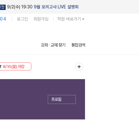
9/2(수) 19:30
9월 모의고사 LIVE 설명회
신청
104
로그인
회원가입
학원 바로가기
강좌 · 교재 찾기
통합검색
T
8/10(월) 마감
30
8/10(월) 마감
프로필