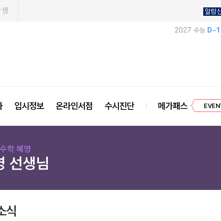
학생
알람
2027 수능
D-
EVEN
사
입시정보
온라인서점
수시진단
메가패스
프리미엄 
 수학 혜영
영 선생님
소식