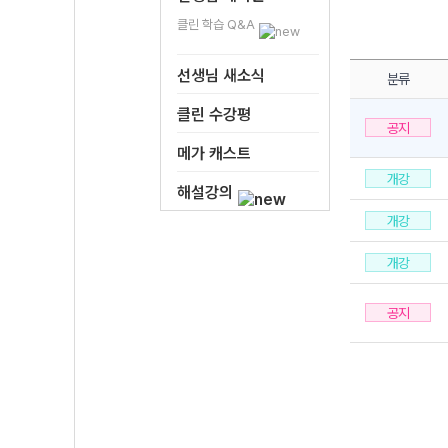
클린 학습 Q&A
선생님 새소식
분류
클린 수강평
공지
메가 캐스트
개강
해설강의
개강
개강
공지