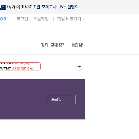
9/2(수) 19:30
9월 모의고사 LIVE 설명회
신청
103
로그인
회원가입
학원 바로가기
강좌 · 교재 찾기
통합검색
리미엄 30
8/10(월) 마감
EVENT
8/10(월) 마감
프로필