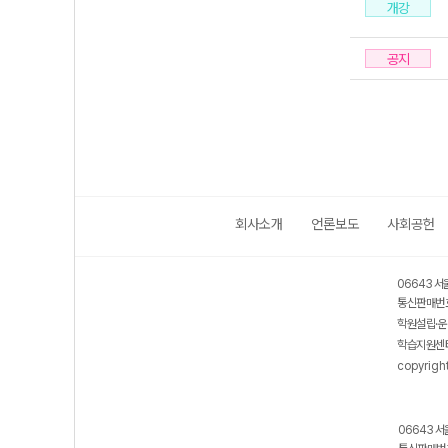
개강
공지
회사소개
언론보도
사회공헌
06643 서
통신판매번호
학원설립·운
학습지원센터
copyrigh
06643 서