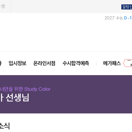
학생
알람
2027 수능
D-
프
사
입시정보
온라인서점
수시합격예측
메가패스
너만을 위한 Study Color
아 선생님
소식