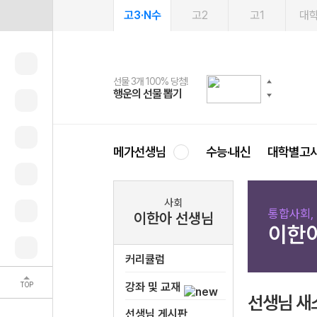
고3·N수
고2
고1
대
선물 3개 100% 당첨!
선물 100% 증정!
여름방학 스터디 캐시백
2027 러셀 단과
스마트러닝앱
메가패스
메가패스 수강생 무료혜택!
사회공헌 캠페인
행운의 선물 뽑기
메가스터디 X 올리브
메가런 썸머스쿨
강사 공개선발
설문 EVENT
3일 무료 체험권
메가클럽 멤버십
희망이룸 메가나눔
영
메가선생님
수능·내신
대학별고
사회
통합사회, 
이한아 선생님
이한
커리큘럼
TOP
강좌 및 교재
선생님 새
선생님 게시판