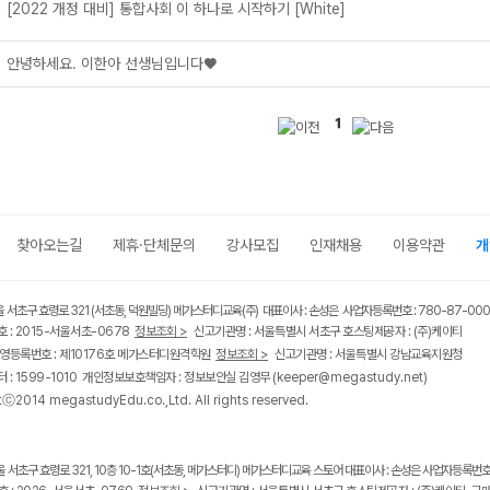
[2022 개정 대비] 통합사회 이 하나로 시작하기 [White]
안녕하세요. 이한아 선생님입니다♥
1
찾아오는길
제휴·단체문의
강사모집
인재채용
이용약관
개
울 서초구 효령로 321 (서초동, 덕원빌딩) 메가스터디교육(주) 대표이사 : 손성은 사업자등록번호 : 780-87-00
 : 2015-서울서초-0678
정보조회 >
신고기관명 : 서울특별시 서초구 호스팅제공자 : (주)케이티
영등록번호 : 제10176호 메가스터디원격학원
정보조회 >
신고기관명 : 서울특별시 강남교육지원청
 : 1599-1010 개인정보보호책임자 : 정보보안실 김영무
(keeper@megastudy.net)
tⓒ2014 megastudyEdu.co.,Ltd. All rights reserved.
울 서초구 효령로 321, 10층 10-1호(서초동, 메가스터디) 메가스터디교육 스토어 대표이사 : 손성은 사업자등록번호 :