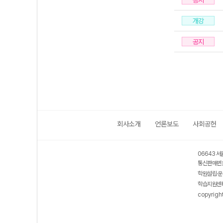
공지
개강
공지
회사소개
언론보도
사회공헌
06643 서
통신판매번호
학원설립·운
학습지원센터
copyrigh