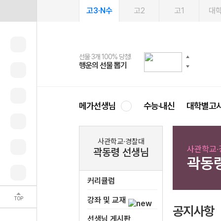
고3·N수
고2
고1
대
선물 3개 100% 당첨!
선물 100% 증정!
여름방학 스터디 캐시백
2027 러셀 단과
스마트러닝앱
메가패스
메가패스 수강생 무료혜택!
사회공헌 캠페인
행운의 선물 뽑기
메가스터디 X 올리브
메가런 썸머스쿨
강사 공개선발
설문 EVENT
3일 무료 체험권
메가클럽 멤버십
희망이룸 메가나눔
영
메가선생님
수능·내신
대학별고
사관학교·경찰대
사관학교·
곽동령 선생님
곽동
커리큘럼
TOP
강좌 및 교재
공지사항
선생님 게시판