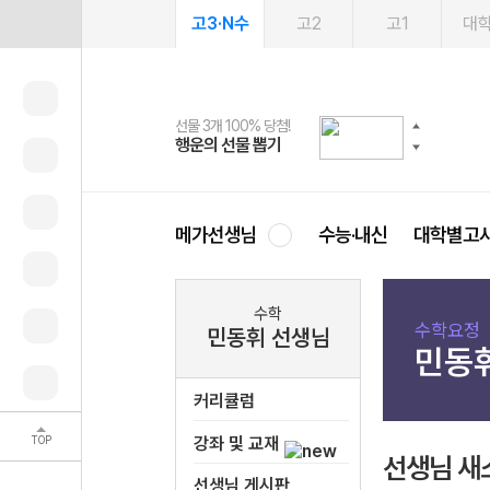
고3·N수
고2
고1
대
선물 3개 100% 당첨!
선물 100% 증정!
여름방학 스터디 캐시백
2027 러셀 단과
스마트러닝앱
메가패스
메가패스 수강생 무료혜택!
사회공헌 캠페인
행운의 선물 뽑기
메가스터디 X 올리브
메가런 썸머스쿨
강사 공개선발
설문 EVENT
3일 무료 체험권
메가클럽 멤버십
희망이룸 메가나눔
영
메가선생님
수능·내신
대학별고
수학
수학요정
민동휘 선생님
민동
커리큘럼
TOP
강좌 및 교재
선생님 새
선생님 게시판