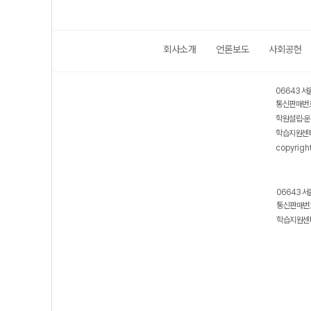
회사소개
언론보도
사회공헌
06643 서
통신판매번호
학원설립·운
학습지원센터
copyrigh
06643 서
통신판매번호
학습지원센터