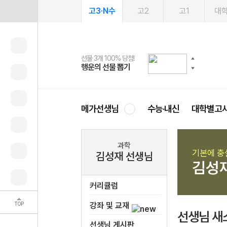
고3·N수
고2
고1
대
선물 3개 100% 당첨!
선물 100% 증정!
여름방학 스터디 캐시백
2027 러셀 단과
스마트러닝앱
메가패스
메가패스 수강생 무료혜택!
사회공헌 캠페인
행운의 선물 뽑기
메가스터디 X 올리브
메가런 썸머스쿨
강사 공개선발
설문 EVENT
3일 무료 체험권
메가클럽 멤버십
희망이룸 메가나눔
영
메가선생님
수능·내신
대학별고
과학
기본에 충
김성재 선생님
김성
커리큘럼
TOP
강좌 및 교재
선생님 새
선생님 게시판