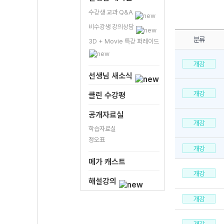
수강생 교과 Q&A
비수강생 강의상담
분류
3D + Movie 특강 퍼레이드
개강
선생님 새소식
개강
클린 수강평
공개자료실
개강
학습자료실
정오표
개강
메가 캐스트
개강
해설강의
개강