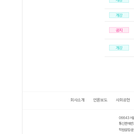
개강
개강
공지
개강
회사소개
언론보도
사회공헌
06643 서
통신판매번호
학원설립·운