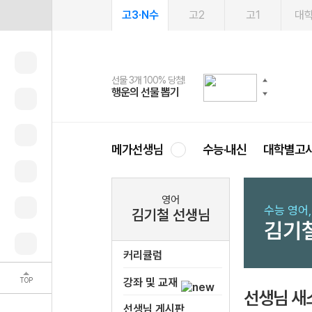
고3·N수
고2
고1
대
선물 3개 100% 당첨!
선물 100% 증정!
여름방학 스터디 캐시백
2027 러셀 단과
스마트러닝앱
메가패스
메가패스 수강생 무료혜택!
사회공헌 캠페인
행운의 선물 뽑기
메가스터디 X 올리브
메가런 썸머스쿨
강사 공개선발
설문 EVENT
3일 무료 체험권
메가클럽 멤버십
희망이룸 메가나눔
영
메가선생님
수능·내신
대학별고
영어
수능 영어
김기철 선생님
김기
커리큘럼
TOP
강좌 및 교재
선생님 새
선생님 게시판