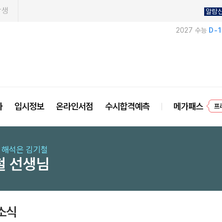
학생
알람
2027 수능
D-
사
입시정보
온라인서점
수시합격예측
메가패스
프
, 해석은 김기철
철 선생님
소식