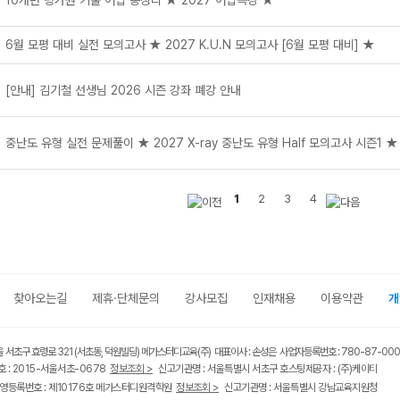
10개년 평가원 기출 어법 총정리 ★ 2027 어법특강 ★
6월 모평 대비 실전 모의고사 ★ 2027 K.U.N 모의고사 [6월 모평 대비] ★
[안내] 김기철 선생님 2026 시즌 강좌 폐강 안내
중난도 유형 실전 문제풀이 ★ 2027 X-ray 중난도 유형 Half 모의고사 시즌1 ★
1
2
3
4
찾아오는길
제휴·단체문의
강사모집
인재채용
이용약관
개
울 서초구 효령로 321 (서초동, 덕원빌딩) 메가스터디교육(주) 대표이사 : 손성은 사업자등록번호 : 780-87-00
 : 2015-서울서초-0678
정보조회 >
신고기관명 : 서울특별시 서초구 호스팅제공자 : (주)케이티
영등록번호 : 제10176호 메가스터디원격학원
정보조회 >
신고기관명 : 서울특별시 강남교육지원청