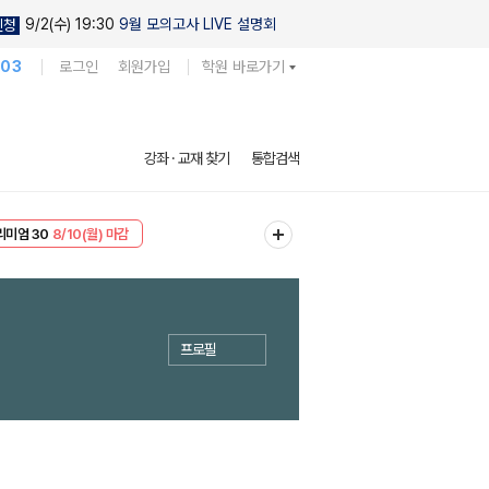
9/2(수) 19:30
9월 모의고사 LIVE 설명회
신청
103
로그인
회원가입
학원 바로가기
강좌 · 교재 찾기
통합검색
EVENT
8/10(월) 마감
리미엄 30
8/10(월) 마감
프로필