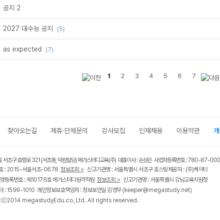
공지 2
2027 대수능 공지
(5)
as expected
(7)
1
2
3
4
5
6
7
찾아오는길
제휴·단체문의
강사모집
인재채용
이용약관
개
울 서초구 효령로 321 (서초동, 덕원빌딩) 메가스터디교육(주) 대표이사 : 손성은 사업자등록번호 : 780-87-00
 : 2015-서울서초-0678
정보조회 >
신고기관명 : 서울특별시 서초구 호스팅제공자 : (주)케이티
영등록번호 : 제10176호 메가스터디원격학원
정보조회 >
신고기관명 : 서울특별시 강남교육지원청
 : 1599-1010 개인정보보호책임자 : 정보보안실 김영무
(keeper@megastudy.net)
tⓒ2014 megastudyEdu.co.,Ltd. All rights reserved.