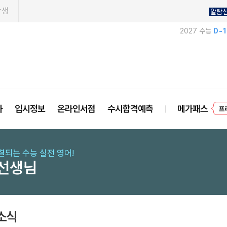
학생
알람
2027 수능
D-
사
입시정보
온라인서점
수시합격예측
메가패스
프
결되는 수능 실전 영어!
 선생님
소식