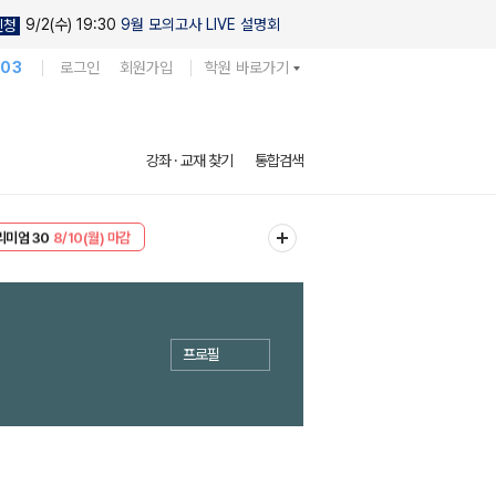
9/2(수) 19:30
9월 모의고사 LIVE 설명회
신청
103
로그인
회원가입
학원 바로가기
강좌 · 교재 찾기
통합검색
EVENT
8/10(월) 마감
리미엄 30
8/10(월) 마감
프로필