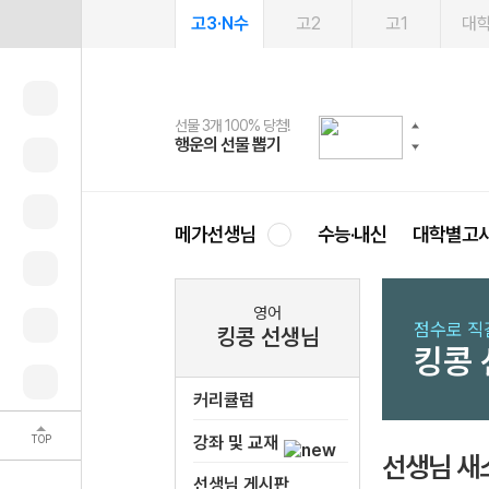
고3·N수
고2
고1
대
선물 3개 100% 당첨!
선물 100% 증정!
여름방학 스터디 캐시백
2027 러셀 단과
스마트러닝앱
메가패스
메가패스 수강생 무료혜택!
사회공헌 캠페인
행운의 선물 뽑기
메가스터디 X 올리브
메가런 썸머스쿨
강사 공개선발
설문 EVENT
3일 무료 체험권
메가클럽 멤버십
희망이룸 메가나눔
영
메가선생님
수능·내신
대학별고
영어
점수로 직
킹콩 선생님
킹콩
커리큘럼
TOP
강좌 및 교재
선생님 새
선생님 게시판