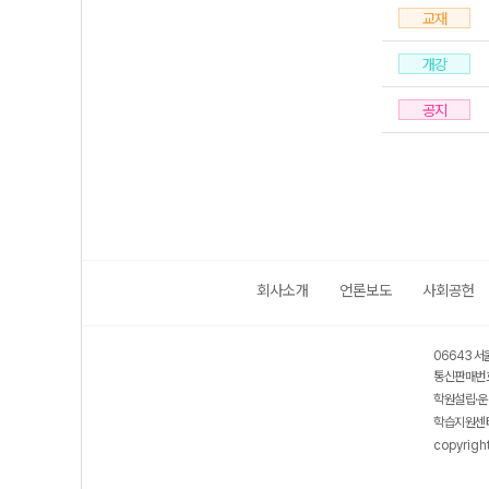
교재
개강
공지
회사소개
언론보도
사회공헌
06643 서
통신판매번호
학원설립·운
학습지원센터
copyrigh