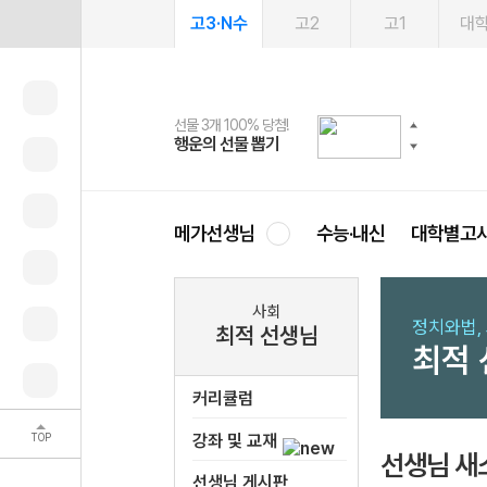
고3·N수
고2
고1
대
선물 3개 100% 당첨!
선물 100% 증정!
여름방학 스터디 캐시백
2027 러셀 단과
스마트러닝앱
메가패스
메가패스 수강생 무료혜택!
사회공헌 캠페인
행운의 선물 뽑기
메가스터디 X 올리브
메가런 썸머스쿨
강사 공개선발
설문 EVENT
3일 무료 체험권
메가클럽 멤버십
희망이룸 메가나눔
영
메가선생님
수능·내신
대학별고
사회
정치와법, 
최적 선생님
최적
커리큘럼
TOP
강좌 및 교재
선생님 새
선생님 게시판