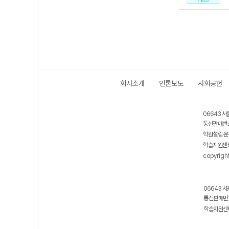
회사소개
언론보도
사회공헌
06643 서
통신판매번호
학원설립·운
학습지원센터
copyrigh
06643 서
통신판매번호
학습지원센터