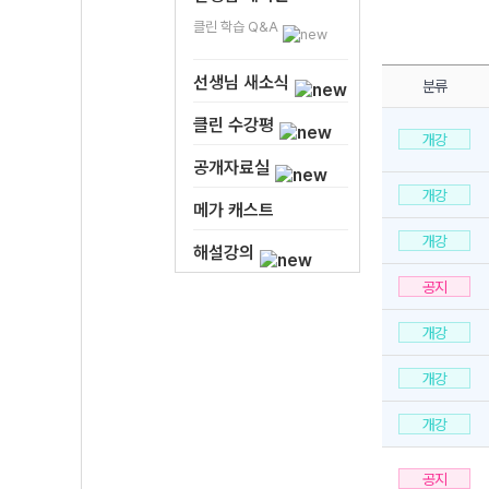
클린 학습 Q&A
선생님 새소식
분류
클린 수강평
개강
공개자료실
개강
메가 캐스트
개강
해설강의
공지
개강
개강
개강
공지