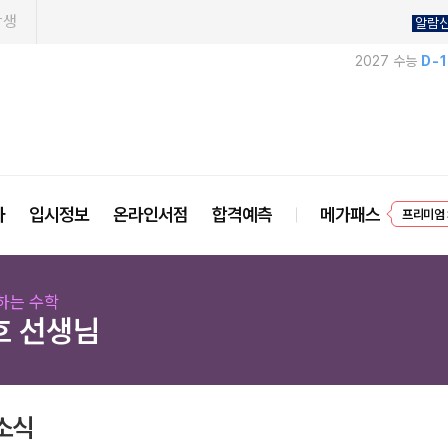
학생
알람
2027 수능
D-
프리미엄 
사
입시정보
온라인서점
합격예측
메가패스
EVEN
하는 수학
호 선생님
소식