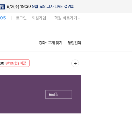
9/2(수) 19:30
9월 모의고사 LIVE 설명회
신청
105
로그인
회원가입
학원 바로가기
강좌 · 교재 찾기
통합검색
30
8/10(월) 마감
T
8/10(월) 마감
프로필