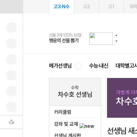
고3·N수
고2
고1
대
선물 3개 100% 당첨!
선물 100% 증정!
여름방학 스터디 캐시백
2027 러셀 단과
스마트러닝앱
메가패스
메가패스 수강생 무료혜택!
사회공헌 캠페인
행운의 선물 뽑기
메가스터디 X 올리브
메가런 썸머스쿨
강사 공개선발
설문 EVENT
3일 무료 체험권
메가클럽 멤버십
희망이룸 메가나눔
영
메가선생님
수능·내신
대학별고
수학
가볍게 더
차수호 선생님
차수
커리큘럼
TOP
강좌 및 교재
선생님 새
선생님 게시판