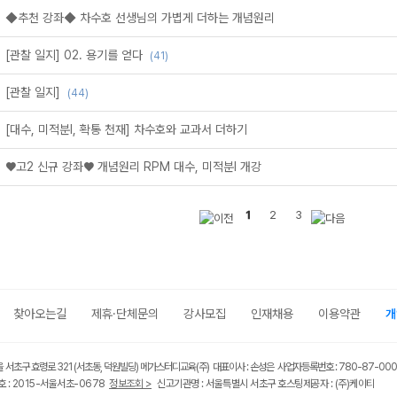
◆추천 강좌◆ 차수호 선생님의 가볍게 더하는 개념원리
[관찰 일지] 02. 용기를 얻다
(41)
[관찰 일지]
(44)
[대수, 미적분l, 확통 천재] 차수호와 교과서 더하기
♥고2 신규 강좌♥ 개념원리 RPM 대수, 미적분l 개강
1
2
3
찾아오는길
제휴·단체문의
강사모집
인재채용
이용약관
개
울 서초구 효령로 321 (서초동, 덕원빌딩) 메가스터디교육(주) 대표이사 : 손성은 사업자등록번호 : 780-87-00
 : 2015-서울서초-0678
정보조회 >
신고기관명 : 서울특별시 서초구 호스팅제공자 : (주)케이티