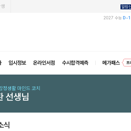
학생
알람
2027 수능
D-
사
입시정보
온라인서점
수시합격예측
메가패스
프
감정생활 마인드 코치
환 선생님
소식