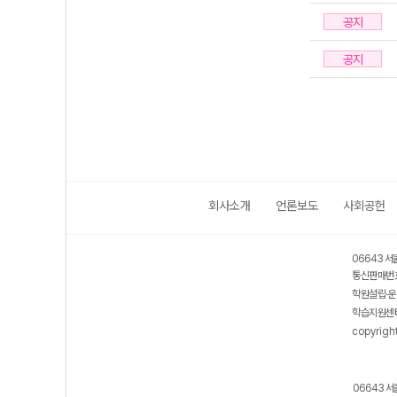
공지
공지
회사소개
언론보도
사회공헌
06643 서
통신판매번호
학원설립·운
학습지원센터
copyrigh
06643 서