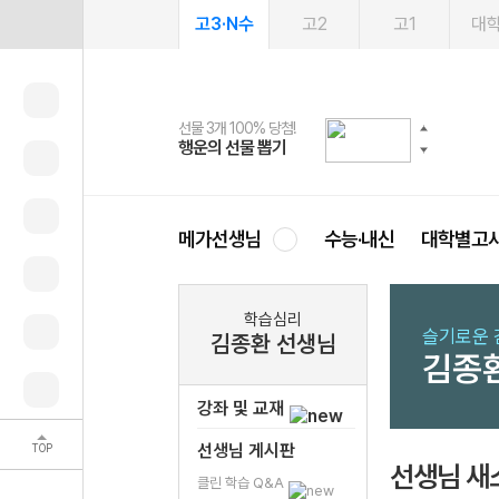
고3·N수
고2
고1
대
선물 3개 100% 당첨!
선물 100% 증정!
여름방학 스터디 캐시백
2027 러셀 단과
스마트러닝앱
메가패스
메가패스 수강생 무료혜택!
사회공헌 캠페인
행운의 선물 뽑기
메가스터디 X 올리브
메가런 썸머스쿨
강사 공개선발
설문 EVENT
3일 무료 체험권
메가클럽 멤버십
희망이룸 메가나눔
영
메가선생님
수능·내신
대학별고
학습심리
슬기로운 
김종환 선생님
김종
강좌 및 교재
선생님 게시판
TOP
선생님 새
클린 학습 Q&A