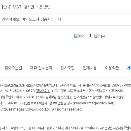
[안내] MBTI 검사권 이용 방법
안녕하세요. 마인드코치 김종환입니다.
1
찾아오는길
제휴·단체문의
강사모집
인재채용
이용약관
개
울 서초구 효령로 321 (서초동, 덕원빌딩) 메가스터디교육(주) 대표이사 : 손성은 사업자등록번호 : 780-87-00
 : 2015-서울서초-0678
정보조회 >
신고기관명 : 서울특별시 서초구 호스팅제공자 : (주)케이티
영등록번호 : 제10176호 메가스터디원격학원
정보조회 >
신고기관명 : 서울특별시 강남교육지원청
 : 1599-1010 개인정보보호책임자 : 정보보안실 김영무
(keeper@megastudy.net)
tⓒ2014 megastudyEdu.co.,Ltd. All rights reserved.
울 서초구 효령로 321, 10층 10-1호(서초동, 메가스터디) 메가스터디교육 스토어 대표이사 : 손성은 사업자등록번호 :