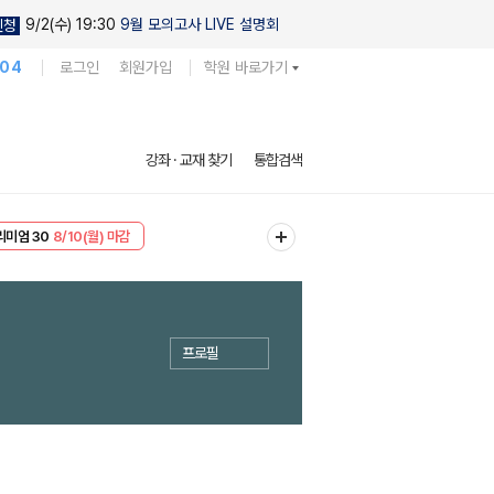
9/2(수) 19:30
9월 모의고사 LIVE 설명회
신청
104
로그인
회원가입
학원 바로가기
강좌 · 교재 찾기
통합검색
EVENT
8/10(월) 마감
리미엄 30
8/10(월) 마감
프로필