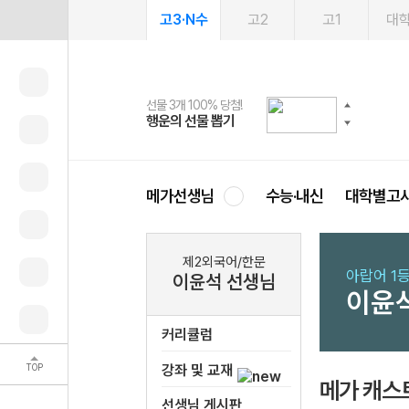
고3·N수
고2
고1
대
선물 3개 100% 당첨!
선물 100% 증정!
여름방학 스터디 캐시백
2027 러셀 단과
스마트러닝앱
메가패스
메가패스 수강생 무료혜택!
사회공헌 캠페인
행운의 선물 뽑기
메가스터디 X 올리브
메가런 썸머스쿨
강사 공개선발
설문 EVENT
3일 무료 체험권
메가클럽 멤버십
희망이룸 메가나눔
영
메가선생님
수능·내신
대학별고
제2외국어/한문
아랍어 1
이윤석 선생님
이윤
커리큘럼
TOP
강좌 및 교재
메가 캐스
선생님 게시판