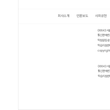
회사소개
언론보도
사회공헌
06643 서
통신판매번호
학원설립·운
학습지원센터
copyrigh
06643 서
통신판매번호
학습지원센터